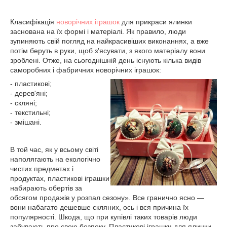
Класифікація
новорічних іграшок
для прикраси ялинки
заснована на їх формі і матеріалі. Як правило, люди
зупиняють свій погляд на найкрасивіших виконаннях, а вже
потім беруть в руки, щоб з'ясувати, з якого матеріалу вони
зроблені. Отже, на сьогоднішній день існують кілька видів
саморобних і фабричних новорічних іграшок:
- пластикові;
- дерев'яні;
- скляні;
- текстильні;
- змішані.
В той час, як у всьому світі
наполягають на екологічно
чистих предметах і
продуктах, пластикові іграшки
набирають обертів за
обсягом продажів у розпал сезону». Все гранично ясно —
вони набагато дешевше скляних, ось і вся причина їх
популярності. Шкода, що при купівлі таких товарів люди
забувають про свою безпеку. Пластикові іграшки для ялинки