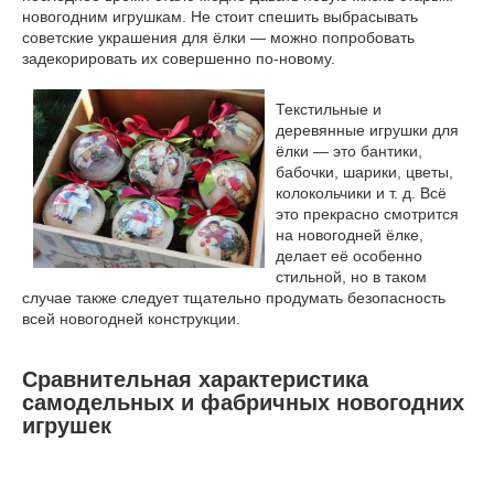
новогодним игрушкам. Не стоит спешить выбрасывать
советские украшения для ёлки — можно попробовать
задекорировать их совершенно по-новому.
Текстильные и
деревянные игрушки для
ёлки — это бантики,
бабочки, шарики, цветы,
колокольчики и т. д. Всё
это прекрасно смотрится
на новогодней ёлке,
делает её особенно
стильной, но в таком
случае также следует тщательно продумать безопасность
всей новогодней конструкции.
Сравнительная характеристика
самодельных и фабричных новогодних
игрушек