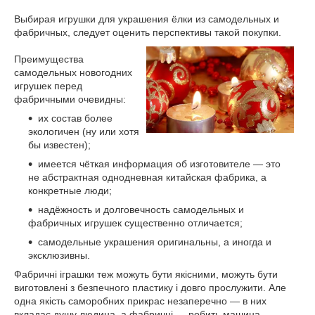
Выбирая игрушки для украшения ёлки из самодельных и
фабричных, следует оценить перспективы такой покупки.
Преимущества
самодельных новогодних
игрушек перед
фабричными очевидны:
их состав более
экологичен (ну или хотя
бы известен);
имеется чёткая информация об изготовителе — это
не абстрактная однодневная китайская фабрика, а
конкретные люди;
надёжность и долговечность самодельных и
фабричных игрушек существенно отличается;
самодельные украшения оригинальны, а иногда и
эксклюзивны.
Фабричні іграшки теж можуть бути якісними, можуть бути
виготовлені з безпечного пластику і довго прослужити. Але
одна якість саморобних прикрас незаперечно — в них
вкладає душу людина, а фабричні — робить машина.