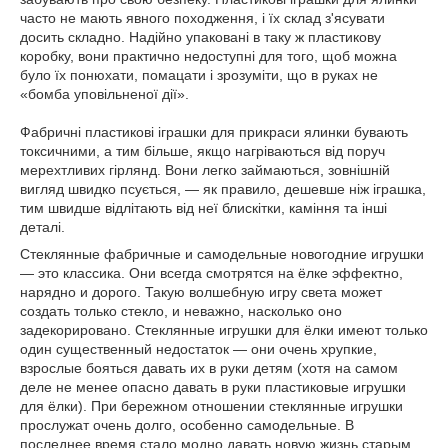
часто не мають явного походження, і їх склад з'ясувати
досить складно. Надійно упаковані в таку ж пластикову
коробку, вони практично недоступні для того, щоб можна
було їх понюхати, помацати і зрозуміти, що в руках не
«бомба уповільненої дії».
Фабричні пластикові іграшки для прикраси ялинки бувають
токсичними, а тим більше, якщо нагріваються від поруч
мерехтливих гірлянд. Вони легко займаються, зовнішній
вигляд швидко псується, — як правило, дешевше ніж іграшка,
тим швидше відлітають від неї блискітки, каміння та інші
деталі.
Стеклянные фабричные и самодельные новогодние игрушки
— это классика. Они всегда смотрятся на ёлке эффектно,
нарядно и дорого. Такую волшебную игру света может
создать только стекло, и неважно, насколько оно
задекорировано. Стеклянные игрушки для ёлки имеют только
один существенный недостаток — они очень хрупкие,
взрослые бояться давать их в руки детям (хотя на самом
деле не менее опасно давать в руки пластиковые игрушки
для ёлки). При бережном отношении стеклянные игрушки
прослужат очень долго, особенно самодельные. В
последнее время стало модно давать новую жизнь старым