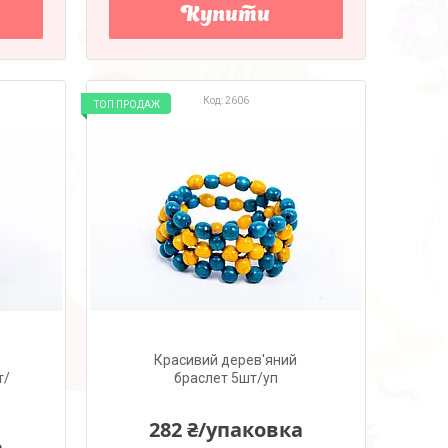
Купити
2606
ТОП ПРОДАЖ
Красивий дерев'яний
т/
браслет 5шт/уп
282 ₴/упаковка
а