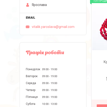
ТОП ПРОД
Ярослава
vitalik.yaroslava@gmail.com
Графік роботи
К
Понеділок
09:00
19:00
Вівторок
09:00
19:00
Середа
09:00
19:00
Четвер
09:00
19:00
Пʼятниця
09:00
19:00
Субота
10:00
13:00