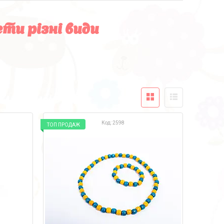
ети різні види
2598
ТОП ПРОДАЖ