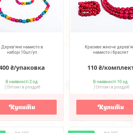
Дерев'яне намисто в
Красиве жіноче дерев'я
наборі 10шт/уп
намисто і браслет
400 ₴/упаковка
110 ₴/комплек
В наявності 2 од.
В наявності 10 од.
Оптом і в роздріб
Оптом і в роздріб
Купити
Купити
2601
2602