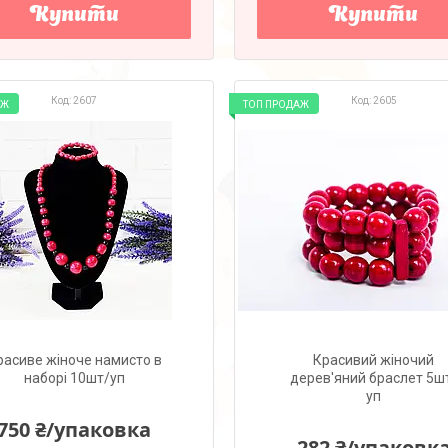
Купити
Купити
2607
2605
АЖ
ТОП ПРОДАЖ
расиве жіноче намисто в
Красивий жіночий
наборі 10шт/уп
дерев'яний браслет 5ш
уп
750 ₴/упаковка
282 ₴/упаковк