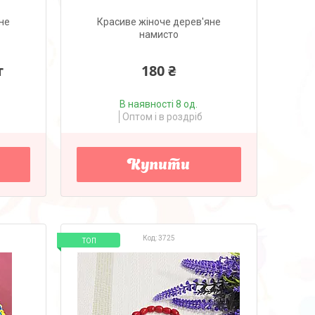
не
Красиве жіноче дерев'яне
намисто
т
180 ₴
В наявності 8 од.
Оптом і в роздріб
Купити
3725
ТОП