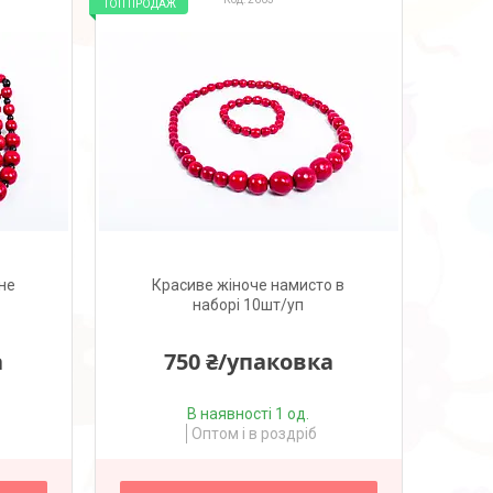
ТОП ПРОДАЖ
не
Красиве жіноче намисто в
наборі 10шт/уп
а
750 ₴/упаковка
В наявності 1 од.
Оптом і в роздріб