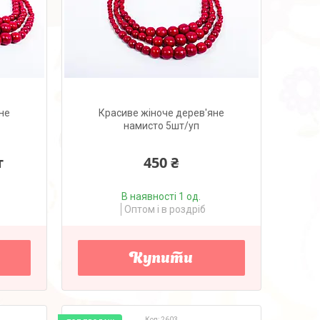
не
Красиве жіноче дерев'яне
намисто 5шт/уп
т
450 ₴
В наявності 1 од.
Оптом і в роздріб
Купити
2603