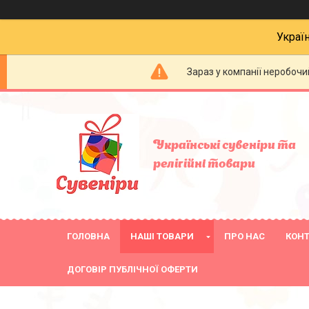
Украї
Зараз у компанії неробочи
Українські сувеніри та
релігійнi товари
ГОЛОВНА
НАШІ ТОВАРИ
ПРО НАС
КОН
ДОГОВІР ПУБЛІЧНОЇ ОФЕРТИ