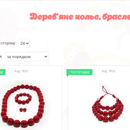
Дерев'яне кольє, брасл
1855
1856
АЖ
ТОП ПРОДАЖ