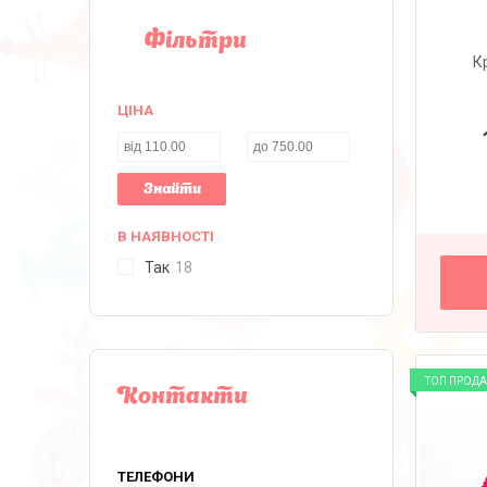
Фільтри
К
ЦІНА
Знайти
В НАЯВНОСТІ
Так
18
ТОП ПРОД
Контакти