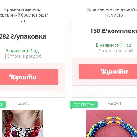
Красивий жіночий
Красиве жіноче дерев'я
ерев'яний браслет 5шт/
намисто
уп
150 ₴/комплек
282 ₴/упаковка
В наявності 11 од.
В наявності 4 од.
Оптом і в роздріб
Оптом і в роздріб
Купити
Купити
2613
2614
АЖ
ТОП ПРОДАЖ