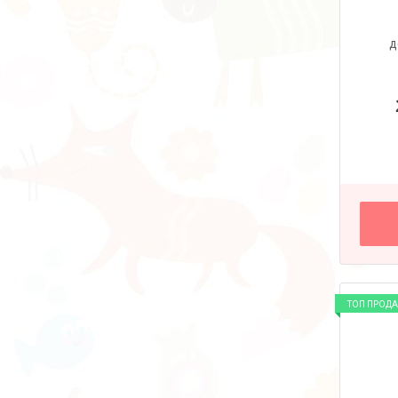
д
ТОП ПРОД