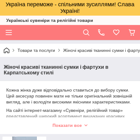
Україна переможе - спільними зусиллями! Слава
Україні!
Українські сувеніри та релігійнi товари
Товари та послуги
Жіночі красиві тканинні сумки і фарт
Жіночі красиві тканинні сумки і фартухи в
Карпатському стилі
Кожна жінка дуже відповідально ставиться до вибору сумки.
Цей аксесуар повинен мати не тільки оригінальний зовнішній
вигляд, але і володіти високими якісними характеристиками.
На сайті інтернет-магазину «Сувеніри, релігійний товар»
представлений широкий асортимент вишуканих красивих
жіночих сумочок, які мають карпатський стиль.
Показати все
Жіночі сумки в Карпатському стилі