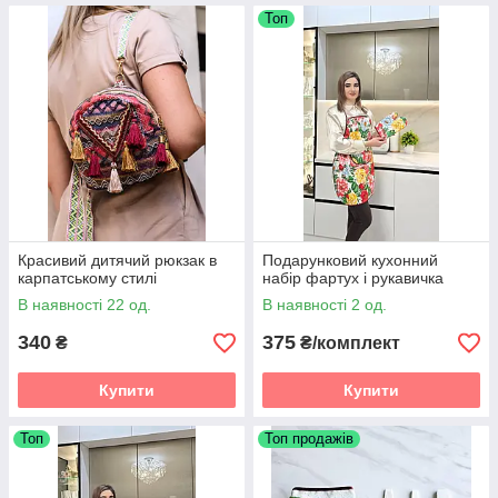
Топ
Красивий дитячий рюкзак в
Подарунковий кухонний
карпатському стилі
набір фартух і рукавичка
В наявності 22 од.
В наявності 2 од.
340
375
₴
₴/комплект
Купити
Купити
Топ
Топ продажів