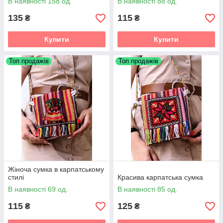
В наявності 158 од.
В наявності 88 од.
135
115
₴
₴
Купити
Купити
Топ продажів
Топ продажів
Жіноча сумка в карпатському
стилі
Красива карпатська сумка
В наявності 69 од.
В наявності 85 од.
115
125
₴
₴