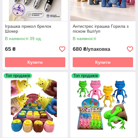
Іграшка прикол брелок
Антистрес іграшка Горила з
Шокер
піском 8шт/уп
В наявності 39 од.
В наявності
65
680
₴
₴/упаковка
Купити
Купити
Топ продажів
Топ продажів