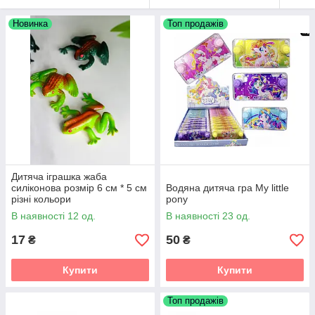
Новинка
Топ продажів
Дитяча іграшка жаба
силіконова розмір 6 см * 5 см
Водяна дитяча гра My little
різні кольори
pony
В наявності 12 од.
В наявності 23 од.
17
50
₴
₴
Купити
Купити
Топ продажів