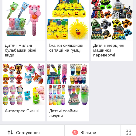
Дитячі мильні
Їжачки силіконові
Дитячі інерційні
бульбашки різні
світящі на гумці
машинки
види
перевертні
Антистрес Сквіші
Дитячі слайми
лизуни
Сортування
0
Фільтри