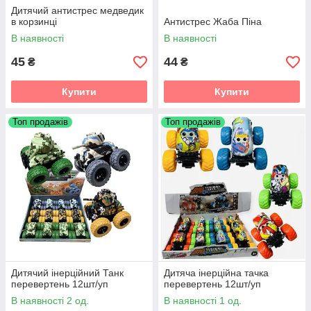
Дитячий антистрес медведик
в корзинці
Антистрес Жаба Піна
В наявності
В наявності
45
44
₴
₴
Купити
Купити
Топ продажів
Топ продажів
Дитячий інерційний Танк
Дитяча інерційна тачка
перевертень 12шт/уп
перевертень 12шт/уп
В наявності 2 од.
В наявності 1 од.