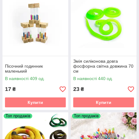
Змія силіконова довга
Пісочний годинник
фосфорна світна довжина 70
маленький
см
В наявності 409 од.
В наявності 440 од.
17
23
₴
₴
Купити
Купити
Топ продажів
Топ продажів