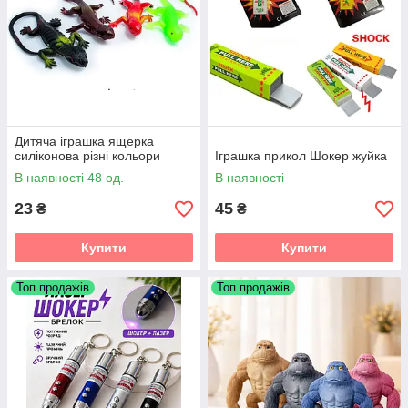
Дитяча іграшка ящерка
силіконова різні кольори
Іграшка прикол Шокер жуйка
В наявності 48 од.
В наявності
23
45
₴
₴
Купити
Купити
Топ продажів
Топ продажів