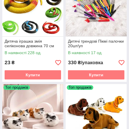
Дитяча іграшка змія
Дитячі трендові Пікмі палочки
силіконова довжина 70 см
20шт/уп
В наявності 228 од.
В наявності 17 од.
23
330
₴
₴/упаковка
Купити
Купити
Топ продажів
Топ продажів