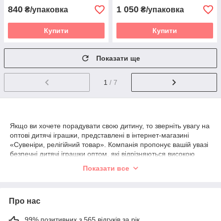
840
1 050
₴/упаковка
₴/упаковка
Купити
Купити
Показати ще
1
/ 7
Якщо ви хочете порадувати свою дитину, то зверніть увагу на
оптові дитячі іграшки, представлені в інтернет-магазині
«Сувеніри, релігійний товар». Компанія пропонує вашій увазі
безпечні дитячі іграшки оптом, які відрізняються високою
якістю, а також барвистим і яскравим дизайном. Придбати
Показати все
дитячі іграшки оптом, як для дівчинки, так і для хлопчика,
зможе кожен бажаючий. Широкий асортимент дозволить
вибрати розвагу до смаку, від якого навіть дорослі будуть в
Про нас
захваті.
99% позитивних з 565 відгуків за рік