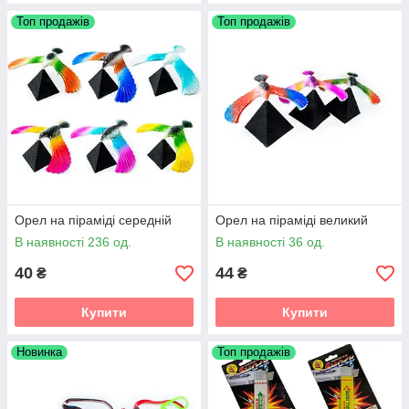
Топ продажів
Топ продажів
Орел на піраміді середній
Орел на піраміді великий
В наявності 236 од.
В наявності 36 од.
40
44
₴
₴
Купити
Купити
Новинка
Топ продажів