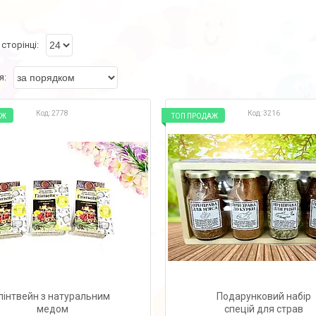
2778
3216
АЖ
ТОП ПРОДАЖ
лінтвейн з натуральним
Подарунковий набір
медом
спецій для страв