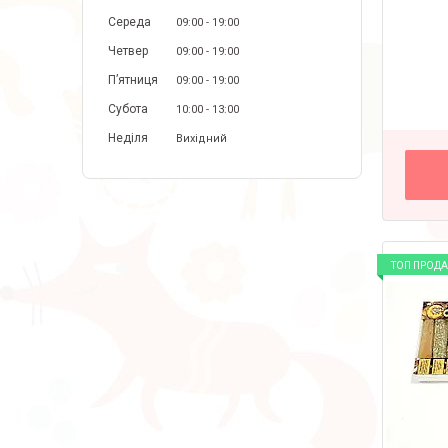
Середа
09:00
19:00
Четвер
09:00
19:00
Пʼятниця
09:00
19:00
Субота
10:00
13:00
Неділя
Вихідний
ТОП ПРОД