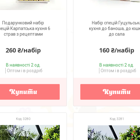
Подарунковий набір
Набір спецій Гуцульськ
пецій Карпатська кухня 6
кухня до баноша, до юш
страв з рецептами
до сала
260 ₴/набір
160 ₴/набір
В наявності 2 од.
В наявності 2 од.
Оптом і в роздріб
Оптом і в роздріб
Купити
Купити
3280
3281