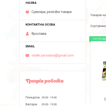
Сувеніри, релігійні товари
Ярослава
ТОП ПРОД
vitalik.yaroslava@gmail.com
Графік роботи
Понеділок
09:00
19:00
Г
Вівторок
09:00
19:00