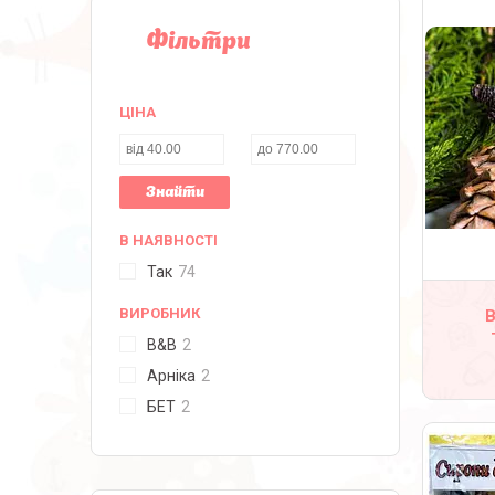
Фільтри
ЦІНА
Знайти
В НАЯВНОСТІ
Так
74
ВИРОБНИК
В
B&B
2
Арніка
2
БЕТ
2