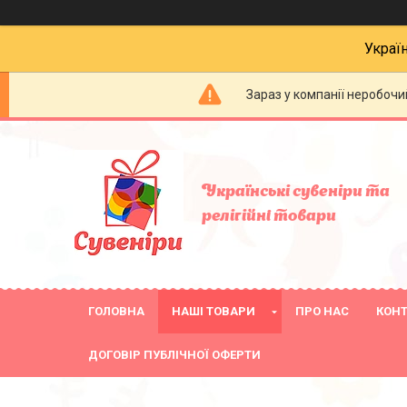
Украї
Зараз у компанії неробочи
Українські сувеніри та
релігійнi товари
ГОЛОВНА
НАШІ ТОВАРИ
ПРО НАС
КОН
ДОГОВІР ПУБЛІЧНОЇ ОФЕРТИ