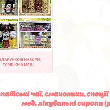
ОДАРУНКОВІ НАБОРИ,
ГОРІШКИ В МЕДІ
патські чаї, смаколики, спеці
мед, лікувальні сиропи (р