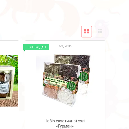
2835
ТОП ПРОДАЖ
Набір екзотичної солі
«Гурман»