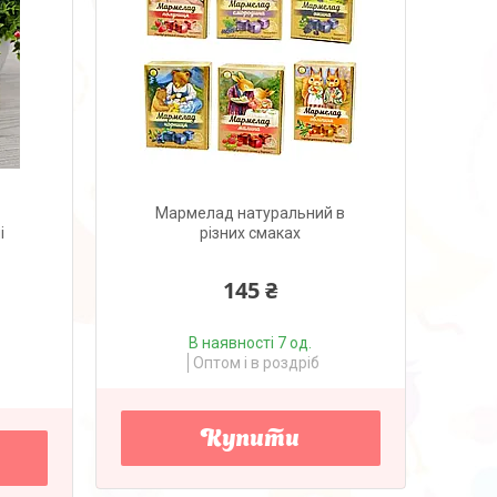
і
Мармелад натуральний в
і
різних смаках
145 ₴
В наявності 7 од.
Оптом і в роздріб
Купити