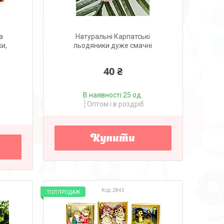
а
Натуральні Карпатські
ки,
льодяники дуже смачні
40 ₴
В наявності 25 од.
Оптом і в роздріб
Купити
2845
ТОП ПРОДАЖ