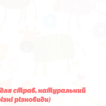
ї для страв, натуральний
ізні різновиди)