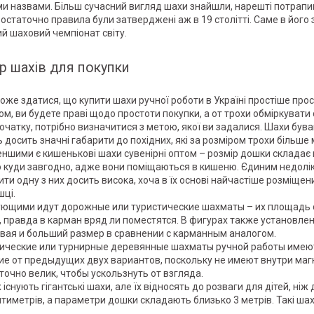
ми назвами. Більш сучасний вигляд шахи знайшли, нарешті потрапив
а остаточно правила були затверджені аж в 19 столітті. Саме в його 
й шаховий чемпіонат світу.
р шахів для покупки
оже здатися, що купити шахи ручної роботи в Україні простіше прост
ом, ви будете праві щодо простоти покупки, а от трохи обміркувати 
очатку, потрібно визначитися з метою, якої ви задалися. Шахи буваю
 досить значні габарити до похідних, які за розміром трохи більше
ншими є кишенькові шахи сувенірні оптом – розмір дошки складає ві
 куди завгодно, адже вони поміщаються в кишеню. Єдиним недоліко
ити одну з них досить висока, хоча в їх основі найчастіше розміще
шці.
ющими идут дорожные или туристические шахматы – их площадь сос
, правда в карман вряд ли поместятся. В фигурах также установлен 
вая и больший размер в сравнении с карманным аналогом.
ические или турнирные деревянные шахматы ручной работы имеют 
ие от предыдущих двух вариантов, поскольку не имеют внутри магн
точно велик, чтобы ускользнуть от взгляда.
існують гігантські шахи, але їх відносять до розваги для дітей, ніж 
нтиметрів, а параметри дошки складають близько 3 метрів. Такі шах