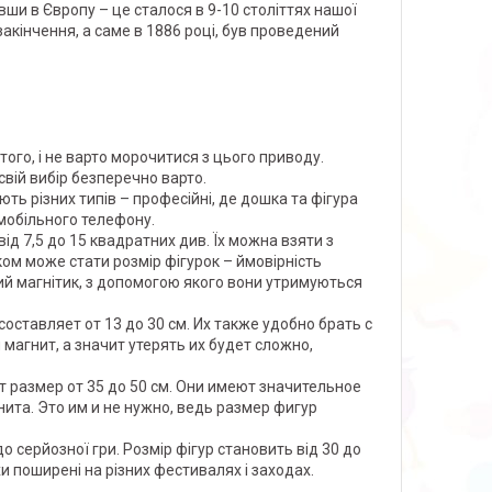
ши в Європу – це сталося в 9-10 століттях нашої
закінчення, а саме в 1886 році, був проведений
ого, і не варто морочитися з цього приводу.
свій вибір безперечно варто.
ть різних типів – професійні, де дошка та фігура
 мобільного телефону.
д 7,5 до 15 квадратних див. Їх можна взяти з
м може стати розмір фігурок – ймовірність
ний магнітик, з допомогою якого вони утримуються
тавляет от 13 до 30 см. Их также удобно брать с
магнит, а значит утерять их будет сложно,
размер от 35 до 50 см. Они имеют значительное
ита. Это им и не нужно, ведь размер фигур
до серйозної гри. Розмір фігур становить від 30 до
и поширені на різних фестивалях і заходах.