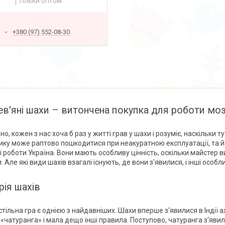
Тільки оптом
+380 (97) 552-08-30
в'яні шахи – витончена покупка для роботи мо
о, кожен з нас хоча б раз у житті грав у шахи і розуміє, наскільки т
ику може раптово пошкодитися при неакуратною експлуатації, та й в
ї роботи Україна. Вони мають особливу цінність, оскільки майстер 
и. Але які види шахів взагалі існують, де вони з'явилися, і інші ос
рія шахів
стільна гра є однією з найдавніших. Шахи вперше з'явилися в Індії а
«чатуранга» і мала дещо інші правила. Поступово, чатуранга з'явилас