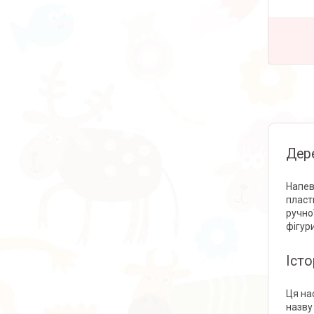
Дере
Напевн
пласт
ручно
фігур
Істо
Ця на
назву 