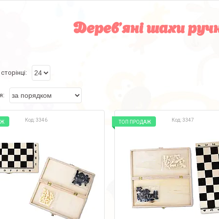
Дерев'яні шахи руч
3346
3347
АЖ
ТОП ПРОДАЖ