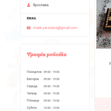
Ярослава
vitalik.yaroslava@gmail.com
Графік роботи
р
Понеділок
09:00
19:00
Вівторок
09:00
19:00
Середа
09:00
19:00
Четвер
09:00
19:00
Пʼятниця
09:00
19:00
Субота
10:00
13:00