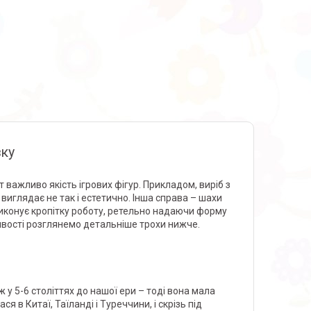
зку
ут важливо якість ігрових фігур. Прикладом, виріб з
иглядає не так і естетично. Інша справа – шахи
виконує кропітку роботу, ретельно надаючи форму
обливості розглянемо детальніше трохи нижче.
ж у 5-6 століттях до нашої ери – тоді вона мала
я в Китаї, Таїланді і Туреччини, і скрізь під