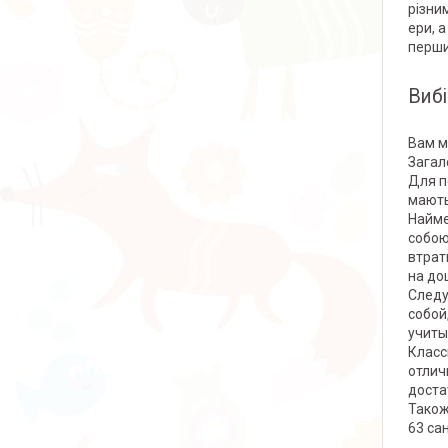
різни
ери, 
перши
Вибі
Вам м
Загал
Для п
мають
Найме
собою
втрат
на до
Следу
собой
учиты
Класс
отлич
доста
Також 
63 са