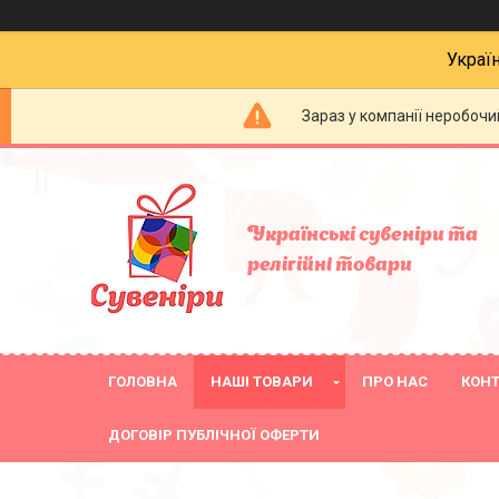
Украї
Зараз у компанії неробочи
Українські сувеніри та
релігійнi товари
ГОЛОВНА
НАШІ ТОВАРИ
ПРО НАС
КОН
ДОГОВІР ПУБЛІЧНОЇ ОФЕРТИ