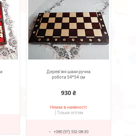
см
Дерев'яні шахи ручна
робота 54*54 см
930 ₴
Немає в наявності
Тільки оптом
+380 (97) 552-08-30