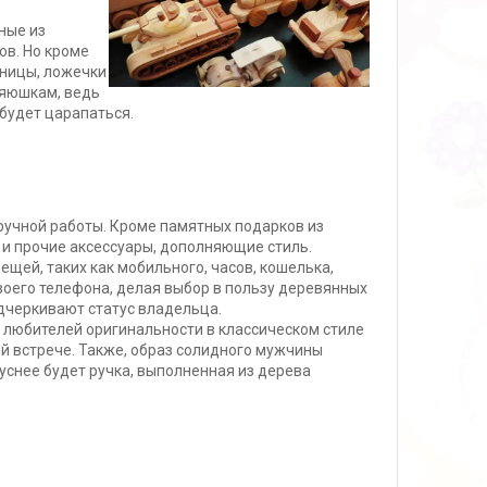
ные из
ов. Но кроме
бницы, ложечки
зяюшкам, ведь
 будет царапаться.
ручной работы. Кроме памятных подарков из
 и прочие аксессуары, дополняющие стиль.
щей, таких как мобильного, часов, кошелька,
своего телефона, делая выбор в пользу деревянных
одчеркивают статус владельца.
 любителей оригинальности в классическом стиле
й встрече. Также, образ солидного мужчины
туснее будет ручка, выполненная из дерева