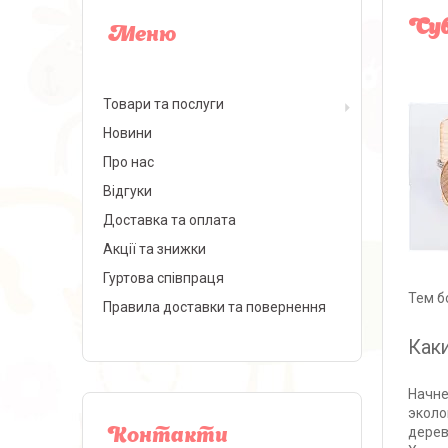
Сув
Товари та послуги
Новини
Про нас
Відгуки
Доставка та оплата
Акції та знижки
Гуртова співпраця
Тем б
Правила доставки та повернення
Как
Начне
эколо
дерев
Контакти