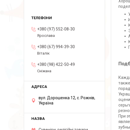
Хорош
подел
+380 (97) 552-08-30
Ярослава
+380 (67) 994-39-30
Віталік
Подб
+380 (98) 422-50-49
Сніжана
Кажда
также
порад
Украш
вул. Дорошенка 12, с. Рожнів,
оцени
Україна
серьг
резно
При э
являе
зубны
Сувеніри, релігійні товари