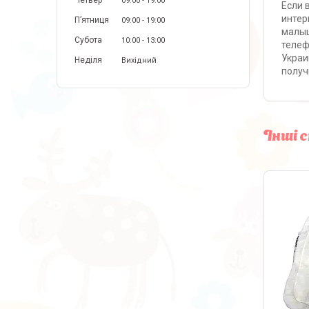
Четвер
09:00
19:00
Если 
интер
Пʼятниця
09:00
19:00
малыш
Субота
10:00
13:00
телеф
Украи
Неділя
Вихідний
получ
Інші 