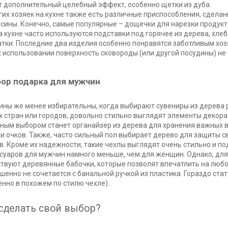
 дополнительный целебный эффект, особенно щетки из дуба.
гих хозяек на кухне также есть различные приспособления, сделан
сины. Конечно, самые популярные – дощечки для нарезки продукт
на кухне часто используются подставки под горячее из дерева, хле
атки. Последние два изделия особенно понравятся заботливым хо
х использовании поверхность сковороды (или другой посудины) не
ор подарка для мужчин
ны же менее избирательны, когда выбирают сувениры из дерева 
х стран или городов, довольно стильно выглядят элементы декора
ным выбором станет органайзер из дерева для хранения важных ве
 и очков. Также, часто сильный пол выбирает дерево для защиты 
в. Кроме их надежности, такие чехлы выглядят очень стильно и п
суаров для мужчин намного меньше, чем для женщин. Однако, для
твуют деревянные бабочки, которые позволят впечатлить на любо
шенно не сочетается с банальной ручкой из пластика. Гораздо ста
енно в похожем по стилю чехле).
 сделать свой выбор?