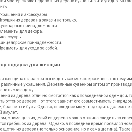
ий мастер сможет сделать из дерева буквально что угодно. Мы же
ить.
Украшения и аксессуары.
Игрушки из дерева на заказ и не только.
Кулинарные принадлежности.
Элементы для декора.
Аксессуары.
Канцелярские принадлежности.
Предметы для ухода за собой.
ор подарка для женщин
я женщина старается выглядеть как можно красивее, а потому им
 различные украшения. Деревянные сувениры оптом от производит
овать свою даму.
ения из дерева отлично смотрятся как с повседневной одеждой, та
ть оттенок дерево – от этого зависит его совместимость с наряд
и, браслеты и бусы. Однако, последние могут подходить далеко не
й амулет.
том, с помощью изделий из дерева можно отлично следить за св
тся гребешок из дерева.
Однако, в последнее время появился нов
е щетки из дерева (не только основание, но и сама щетина). Такие