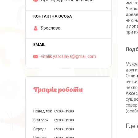
имеют
У мно
древе
них, 
и лоп
Ярослава
при и
Подб
vitalik.yaroslava@gmail.com
Мужчи
други
Отлич
ручки
чехло
Графік роботи
Аксес
сущес
совер
(особ
Понеділок
09:00
19:00
Вівторок
09:00
19:00
Где
Середа
09:00
19:00