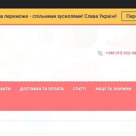
на переможе - спільними зусиллями! Слава Україні!
Пер
+380 (97) 552-0
ТАКТИ
ДОСТАВКА ТА ОПЛАТА
СТАТТІ
АКЦІЇ ТА ЗНИЖКИ