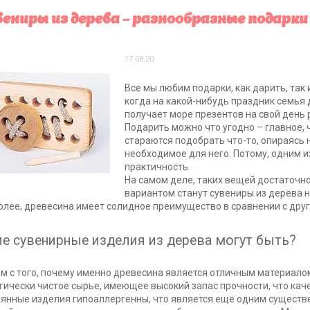
ениры из дерева – разнообразные подарки
17.08.20
Все мы любим подарки, как дарить, так 
когда на какой-нибудь праздник семья 
получает море презентов на свой день
Подарить можно что угодно – главное, ч
стараются подобрать что-то, опираясь н
необходимое для него. Потому, одним и
практичность.
На самом деле, таких вещей достаточно
вариантом станут сувениры из дерева н
олее, древесина имеет солидное преимущество в сравнении с дру
ие сувенирные изделия из дерева могут быть?
м с того, почему именно древесина является отличным материало
гически чистое сырье, имеющее высокий запас прочности, что кач
янные изделия гипоаллергенны, что является еще одним сущест