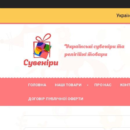
Украї
Українські сувеніри та
релігійнi товари
ГОЛОВНА
НАШІ ТОВАРИ
ПРО НАС
КОН
ДОГОВІР ПУБЛІЧНОЇ ОФЕРТИ