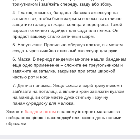
трикутником і зав'яжіть спереду, ззаду або збоку.
Платок, косынка, бандана. Завязав аксессуар на
затылке так, чтобы были закрыты волосы вы отлично
защитите голову от жары, солнца и перегрева. Такой
вариант отлично подойдет для сада или пляжа. Он
придаст вашему стилю античный шарм.
Напульсник. Правильно обернув платок, вы можем
создать чрезвычайно стильный аксессуар для руки.
Маска. В период пандемии многие нашли банданам
еще одно применение – сложите ее треугольником и
завяжите на затылке, закрывая при этом широкой
частью рот и нос.
Дитяча панамка. Якщо скласти виріб трикутником і
зав'язати на потилиці, а вільний край зав'язати вузлом
на маківці, ви отримаєте дуже стильну і зручну
панамку-редиску для малюка.
Замовте
бандани оптом
в нашому інтернет-магазині за
найкращою ціною і насолоджуйтеся кожен день новими
образами.