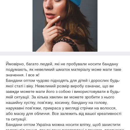
Ймовірно, багато людей, які не пробували носити бандану
подумають, як невеликий шматок матеріалу може мати таке
значення. І все ж!
Бандани оптом чудово підходять для дітей і дорослих будь-
якої статі і віку. Невеликий розмір виробу означає, що ви
завжди можете мати його з собою і використовувати в будь-
якій ситуації. За кілька хвилин ви можете зробити з нього
нашийну хустку, пов'язку, косинку, бандану на голову,
нарукавні пов'язки, прикраса у вигляді стрічки на волосся,
або маску для обличчя. Все залежить від вашої креативності
та ситуації.
Бандани оптом Україна можна носити влітку, щоб захистити