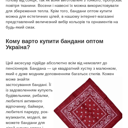
голову від сонця, так як вони виготовлені з тонкого, пропускає
повітря тканини. Восени і навесні їх можна використовувати
для збереження тепла. Крім того, бандани оптом купити
можна для естетичних цілей, в нашому інтернет-магазині
представлений величезний вибір кольорів та орнаментів на
будь-який смак.
Кому варто купити бандани оптом
Україна?
Цей аксесуар підійде абсолютно всім від немовлят до
пенсіонерів. Бандана — це квадратний хустку з малюнком,
який є дуже модним доповненням багатьох стилів.
Кожен
може знайти
застосування бандані. Її
із задоволенням купують
будівельники, рибалки,
любителі активного
відпочинку, байкери,
любителі паркуру, рок-
музиканти, моделі, ви
можете бандани для
дітей купити оптом і