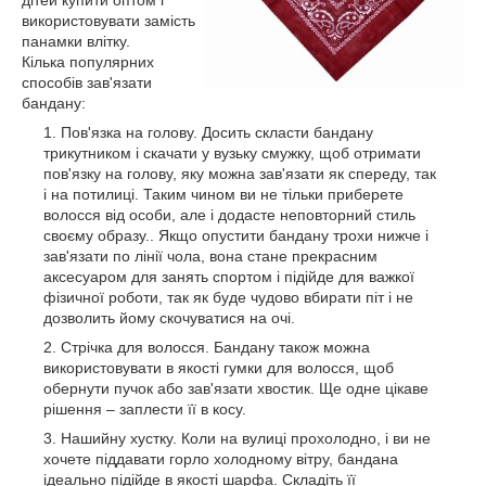
використовувати замість
панамки влітку.
Кілька популярних
способів зав'язати
бандану:
Пов'язка на голову. Досить скласти бандану
трикутником і скачати у вузьку смужку, щоб отримати
пов'язку на голову, яку можна зав'язати як спереду, так
і на потилиці. Таким чином ви не тільки приберете
волосся від особи, але і додасте неповторний стиль
своєму образу.. Якщо опустити бандану трохи нижче і
зав'язати по лінії чола, вона стане прекрасним
аксесуаром для занять спортом і підійде для важкої
фізичної роботи, так як буде чудово вбирати піт і не
дозволить йому скочуватися на очі.
Стрічка для волосся. Бандану також можна
використовувати в якості гумки для волосся, щоб
обернути пучок або зав'язати хвостик. Ще одне цікаве
рішення – заплести її в косу.
Нашийну хустку. Коли на вулиці прохолодно, і ви не
хочете піддавати горло холодному вітру, бандана
ідеально підійде в якості шарфа. Складіть її