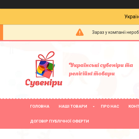
Украї
Зараз у компанії неро
Українські сувеніри та
релігійнi товари
ГОЛОВНА
НАШІ ТОВАРИ
ПРО НАС
КОН
ДОГОВІР ПУБЛІЧНОЇ ОФЕРТИ