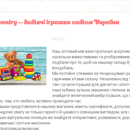
eniry — дитячі іграшки оптом Україна
05.07.21
Наш оптовий магазин пропонує асортимен
наскільки вимогливими та розбірливими 
подбали про те, щоб на нашому складі бу
вподобань.
Ми постійно стежимо за тенденціями і
гарячими хітами сезону. Незалежно від 
так і сучасні іграшки для дівчаток і хло
наші кубики, кульки, машинки і ляльки,
знайдете величезний вибір іграшок, що
е, тим, хто любить активно проводити час.
грашки представлені в нашому магазині, мають сертифікати, допуски
риділяє увагу не тільки гарного й цікавого зовнішнім виглядом, але 
ших віртуальних полицях ви знайдете інтерактивні, розвиваючі, дере
навички і логічне мислення.
пропозиція включає: