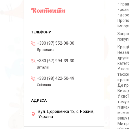
• ігра
• розв
Контакти
• дере
Пропо
імпор
Запро
покуп
+380 (97) 552-08-30
Кращі
Ярослава
Незал
друзі
+380 (67) 994-39-30
катег
Віталік
У нас
також
+380 (98) 422-50-49
іграш
Сніжана
Де пр
Ви за
У сво
тому 
підка
вул. Дорошенка 12, с. Рожнів,
момен
Україна
вашу 
Ми пр