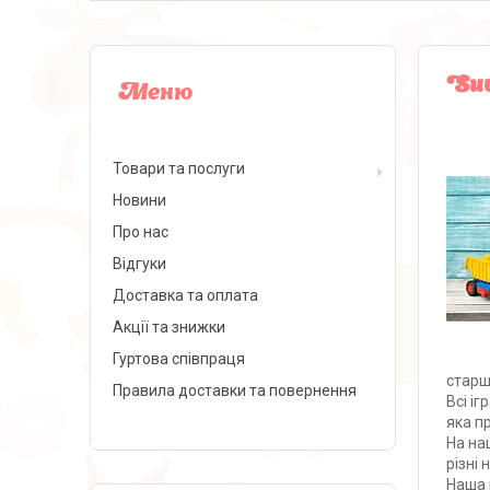
Suv
Товари та послуги
Новини
Про нас
Відгуки
Доставка та оплата
Акції та знижки
Гуртова співпраця
старш
Правила доставки та повернення
Всі і
яка п
На на
різні 
Наша 