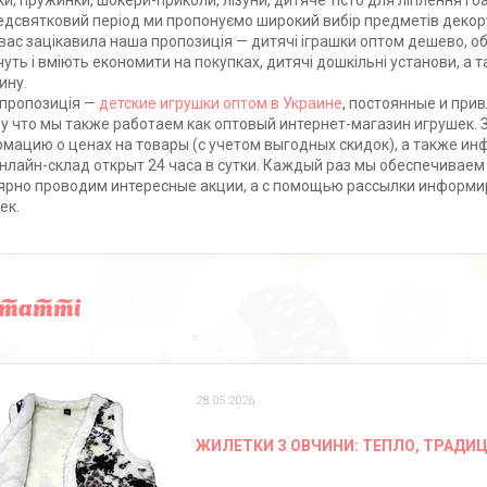
и, пружинки, шокери-приколи, лізуни, дитяче тісто для ліплення і ба
едсвятковий період ми пропонуємо широкий вибір предметів декор
вас зацікавила наша пропозиція — дитячі іграшки оптом дешево, обо
очуть і вміють економити на покупках, дитячі дошкільні установи, а 
ину.
пропозиція —
детские игрушки оптом в Украине
, постоянные и при
у что мы также работаем как оптовый интернет-магазин игрушек.
мацию о ценах на товары (с учетом выгодных скидок), а также ин
нлайн-склад открыт 24 часа в сутки. Каждый раз мы обеспечиваем
ярно проводим интересные акции, а с помощью рассылки информи
ек.
статті
28.05.2026
ЖИЛЕТКИ З ОВЧИНИ: ТЕПЛО, ТРАДИЦ