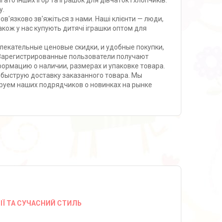
гато інших ігор та іграшок для дівчаток і хлопчиків.
у.
в'язково зв'яжіться з нами. Наші клієнти — люди,
також у нас купують дитячі іграшки оптом для
влекательные ценовые скидки, и удобные покупки,
 Зарегистрированные пользователи получают
формацию о наличии, размерах и упаковке товара.
 быструю доставку заказанного товара. Мы
руем наших подрядчиков о новинках на рынке
ІЇ ТА СУЧАСНИЙ СТИЛЬ