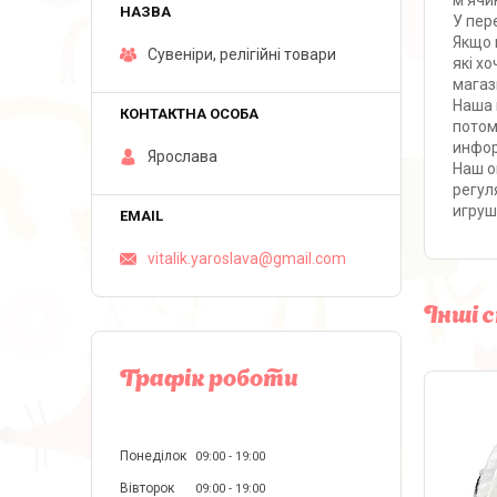
м'ячик
У пер
Якщо 
Сувеніри, релігійні товари
які х
магаз
Наша 
потом
инфор
Ярослава
Наш о
регул
игруш
vitalik.yaroslava@gmail.com
Інші 
Графік роботи
Понеділок
09:00
19:00
Вівторок
09:00
19:00