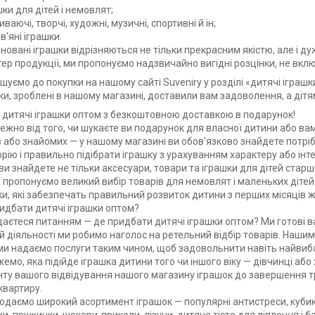
шки для дітей і немовлят;
иваючі, творчі, художні, музичні, спортивні й ін;
в'яні іграшки.
новані іграшки відрізняються не тільки прекрасним якістю, але і 
тер продукції, ми пропонуємо надзвичайно вигідні розцінки, не вк
шуємо до покупки на нашому сайті Suveniry у розділі «дитячі іграшк
ки, зроблені в нашому магазині, доставили вам задоволення, а діт
 дитячі іграшки оптом з безкоштовною доставкою в подарунок!
ежно від того, чи шукаєте ви подарунок для власної дитини або ва
в або знайомих — у нашому магазині ви обов'язково знайдете потріб
орію і правильно підібрати іграшку з урахуванням характеру або інт
 ви знайдете не тільки аксесуари, товари та іграшки для дітей старш
 пропонуємо великий вибір товарів для немовлят і маленьких дітей
ки, які забезпечать правильний розвиток дитини з перших місяців ж
идбати дитячі іграшки оптом?
даєтеся питанням — де придбати дитячі іграшки оптом? Ми готові 
їй діяльності ми робимо наголос на ретельний відбір товарів. Наши
ми надаємо послуги таким чином, щоб задовольнити навіть найвиба
жемо, яка підійде іграшка дитини того чи іншого віку — дівчинці аб
ту вашого відвідування нашого магазину іграшок до завершення тр
квартиру.
одаємо широкий асортимент іграшок — популярні антистреси, кубик Ру