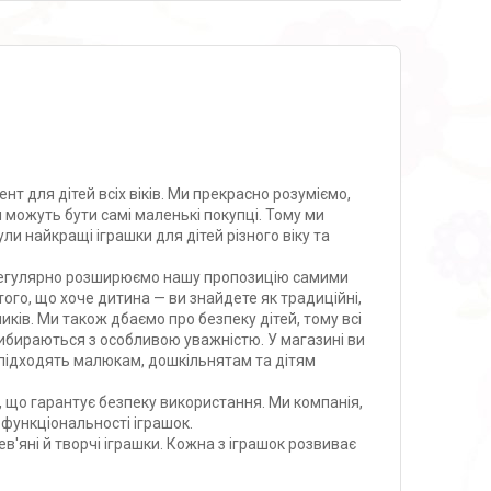
т для дітей всіх віків. Ми прекрасно розуміємо,
можуть бути самі маленькі покупці. Тому ми
ли найкращі іграшки для дітей різного віку та
 регулярно розширюємо нашу пропозицію самими
того, що хоче дитина — ви знайдете як традиційні,
пчиків. Ми також дбаємо про безпеку дітей, тому всі
 вибираються з особливою уважністю. У магазині ви
 підходять малюкам, дошкільнятам та дітям
, що гарантує безпеку використання. Ми компанія,
і функціональності іграшок.
в'яні й творчі іграшки. Кожна з іграшок розвиває