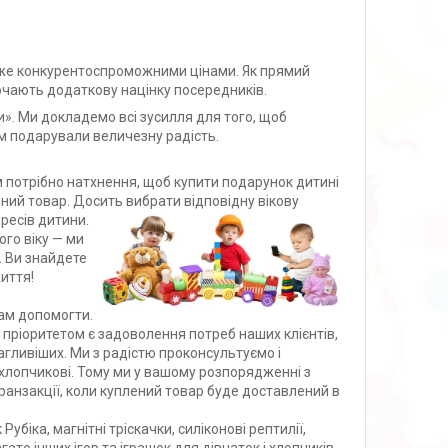
дуже конкурентоспроможними цінами. Як прямий
лючають додаткову націнку посередників.
и». Ми докладемо всі зусилля для того, щоб
ям подарували величезну радість.
м потрібно натхнення, щоб купити подарунок дитині
ний товар. Досить вибрати відповідну вікову
ересів дитини.
ого віку — ми
. Ви знайдете
иття!
вам допомогти.
м пріоритетом є задоволення потреб наших клієнтів,
гливіших. Ми з радістю проконсультуємо і
о хлопчикові. Тому ми у вашому розпорядженні з
анзакції, коли куплений товар буде доставлений в
біка, магнітні тріскачки, силіконові рептилії,