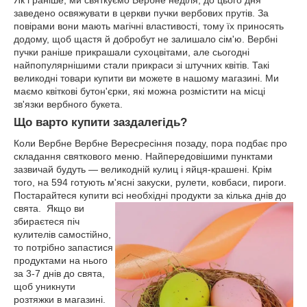
заведено освяжувати в церкви пучки вербових прутів. За
повірами вони мають магічні властивості, тому їх приносять
додому, щоб щастя й добробут не залишало сім'ю. Вербні
пучки раніше прикрашали сухоцвітами, але сьогодні
найпопулярнішими стали прикраси зі штучних квітів. Такі
великодні товари купити ви можете в нашому магазині. Ми
маємо квіткові бутон'єрки, які можна розмістити на місці
зв'язки вербного букета.
Що варто купити заздалегідь?
Коли Вербне Вербне Вересресіння позаду, пора подбає про
складання святкового меню. Найпередовішими пунктами
зазвичай будуть — великодній кулиц і яйця-крашені. Крім
того, на 594 готують м'ясні закуски, рулети, ковбаси, пироги.
Постарайтеся купити всі необхідні продукти за кілька днів до
свята.
Якщо ви
збираєтеся піч
кулителів самостійно,
то потрібно запастися
продуктами на нього
за 3-7 днів до свята,
щоб уникнути
розтяжки в магазині.