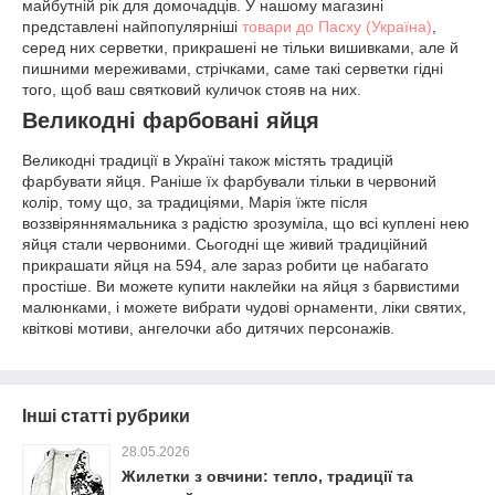
майбутній рік для домочадців. У нашому магазині
представлені найпопулярніші
товари до Пасху (Україна)
,
серед них серветки, прикрашені не тільки вишивками, але й
пишними мереживами, стрічками, саме такі серветки гідні
того, щоб ваш святковий куличок стояв на них.
Великодні фарбовані яйця
Великодні традиції в Україні також містять традицій
фарбувати яйця. Раніше їх фарбували тільки в червоний
колір, тому що, за традиціями, Марія їжте після
воззвіряннямальника з радістю зрозуміла, що всі куплені нею
яйця стали червоними. Сьогодні ще живий традиційний
прикрашати яйця на 594, але зараз робити це набагато
простіше. Ви можете купити наклейки на яйця з барвистими
малюнками, і можете вибрати чудові орнаменти, ліки святих,
квіткові мотиви, ангелочки або дитячих персонажів.
Інші статті рубрики
28.05.2026
Жилетки з овчини: тепло, традиції та