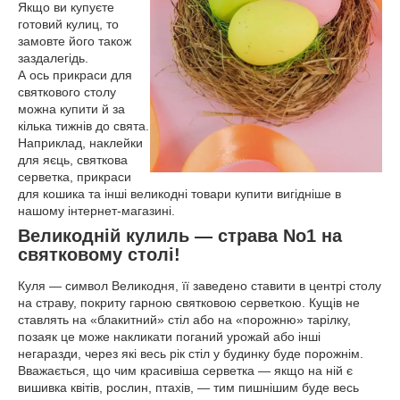
Якщо ви купуєте
готовий кулиц, то
замовте його також
заздалегідь.
А ось прикраси для
святкового столу
можна купити й за
кілька тижнів до свята.
Наприклад, наклейки
для яєць, святкова
серветка, прикраси
для кошика та інші великодні товари купити вигідніше в
нашому інтернет-магазині.
Великодній кулиль — страва No1 на
святковому столі!
Куля — символ Великодня, її заведено ставити в центрі столу
на страву, покриту гарною святковою серветкою. Кущів не
ставлять на «блакитний» стіл або на «порожню» тарілку,
позаяк це може накликати поганий урожай або інші
негаразди, через які весь рік стіл у будинку буде порожнім.
Вважається, що чим красивіша серветка — якщо на ній є
вишивка квітів, рослин, птахів, — тим пишнішим буде весь