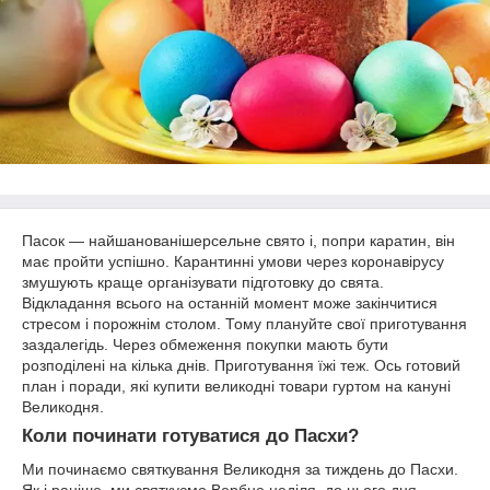
Пасок — найшанованішерсельне свято і, попри каратин, він
має пройти успішно. Карантинні умови через коронавірусу
змушують краще організувати підготовку до свята.
Відкладання всього на останній момент може закінчитися
стресом і порожнім столом. Тому плануйте свої приготування
заздалегідь. Через обмеження покупки мають бути
розподілені на кілька днів. Приготування їжі теж. Ось готовий
план і поради, які купити великодні товари гуртом на кануні
Великодня.
Коли починати готуватися до Пасхи?
Ми починаємо святкування Великодня за тиждень до Пасхи.
Як і раніше, ми святкуємо Вербне неділя, до цього дня