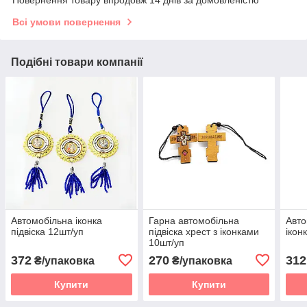
Повернення товару впродовж 14 днів за домовленістю
Всі умови повернення
Подібні товари компанії
Автомобільна іконка
Гарна автомобільна
Авто
підвіска 12шт/уп
підвіска хрест з іконками
ікон
10шт/уп
372
270
312
₴/упаковка
₴/упаковка
Купити
Купити