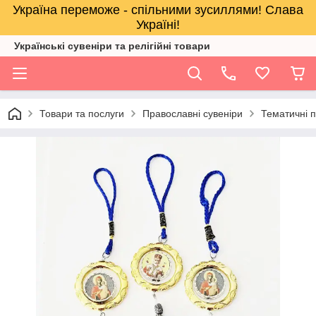
Україна переможе - спільними зусиллями! Слава
Україні!
Українські сувеніри та релігійнi товари
Товари та послуги
Православні сувеніри
Тематичні п