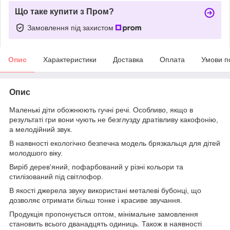
Що таке купити з Пром?
Замовлення під захистом
Опис
Характеристики
Доставка
Оплата
Умови п
Опис
Маленькі діти обожнюють гучні речі. Особливо, якщо в
результаті гри вони чують не безглузду дратівливу какофонію,
а мелодійний звук.
В наявності екологічно безпечна модель брязкальця для дітей
молодшого віку.
Виріб дерев'яний, пофарбований у різні кольори та
стилізований під світлофор.
В якості джерела звуку використані металеві бубонці, що
дозволяє отримати більш тонке і красиве звучання.
Продукція пропонується оптом, мінімальне замовлення
становить всього дванадцять одиниць. Також в наявності