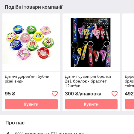
Подібні товари компанії
Дитячі дерев'яні бубни
Дитячі сувенірні брелки
Дере
різні види
2в1 брелок - браслет
бряз
12шт/уп
світ
95
300
492
₴
₴/упаковка
Купити
Купити
Про нас