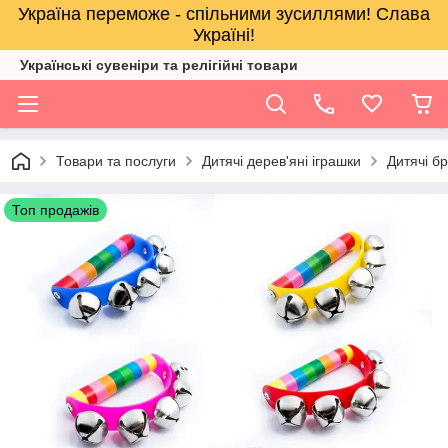
Україна переможе - спільними зусиллями! Слава
Україні!
Українські сувеніри та релігійнi товари
Товари та послуги
Дитячі дерев'яні іграшки
Дитячі б
Топ продажів