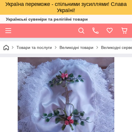
Україна переможе - спільними зусиллями! Слава
Україні!
Українські сувеніри та релігійнi товари
Товари та послуги
Великодні товари
Великодні серв