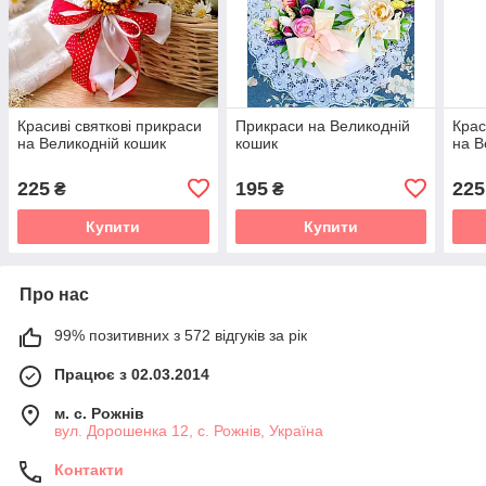
Красиві святкові прикраси
Прикраси на Великодній
Крас
на Великодній кошик
кошик
на В
225
195
225
₴
₴
Купити
Купити
Про нас
99% позитивних з 572 відгуків за рік
Працює з 02.03.2014
м. с. Рожнів
вул. Дорошенка 12, с. Рожнів, Україна
Контакти