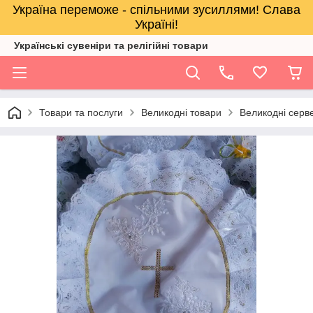
Україна переможе - спільними зусиллями! Слава
Україні!
Українські сувеніри та релігійнi товари
Товари та послуги
Великодні товари
Великодні серв