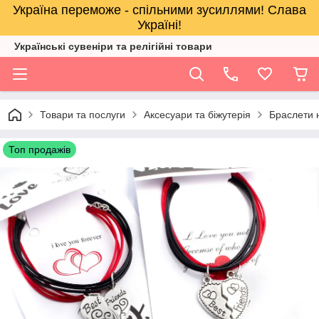
Україна переможе - спільними зусиллями! Слава
Україні!
Українські сувеніри та релігійнi товари
Товари та послуги
Аксесуари та біжутерія
Браслети н
Топ продажів