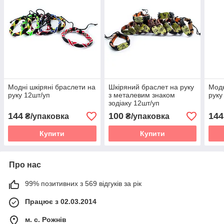
Модні шкіряні браслети на
Шкіряний браслет на руку
Модн
руку 12шт/уп
з металевим знаком
руку
зодіаку 12шт/уп
144
100
144
₴/упаковка
₴/упаковка
Купити
Купити
Про нас
99% позитивних з 569 відгуків за рік
Працює з 02.03.2014
м. с. Рожнів