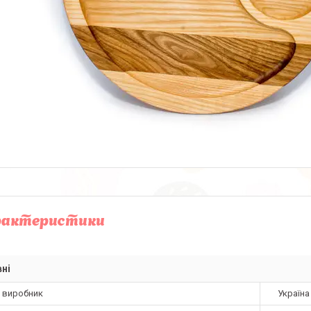
рактеристики
ні
а виробник
Україна