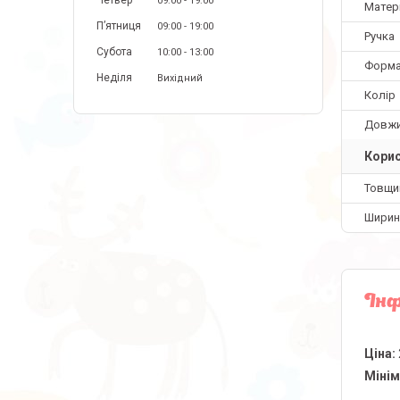
Четвер
09:00
19:00
Матер
Пʼятниця
09:00
19:00
Ручка
Субота
10:00
13:00
Форм
Неділя
Вихідний
Колір
Довж
Корис
Товщи
Ширин
Інф
Ціна:
Мінім