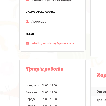
Ярослава
vitalik.yaroslava@gmail.com
Графік роботи
Ха
Понеділок
09:00
19:00
Основ
Вівторок
09:00
19:00
Середа
09:00
19:00
Країн