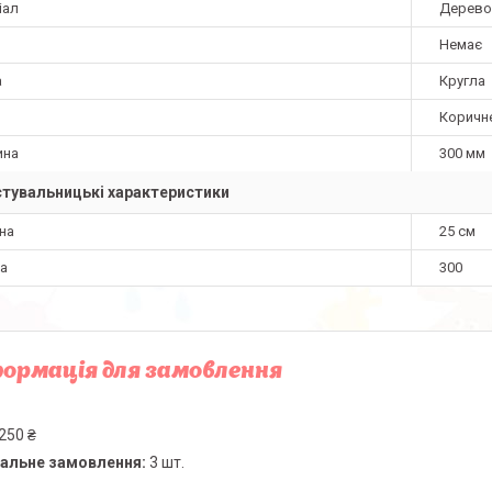
іал
Дерево
Немає
а
Кругла
Коричн
ина
300 мм
тувальницькі характеристики
на
25 см
а
300
ормація для замовлення
250 ₴
альне замовлення:
3 шт.