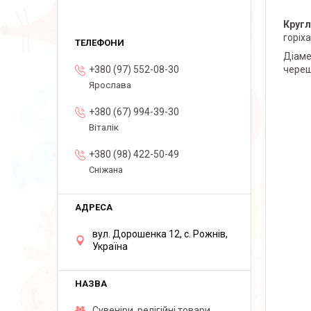
Кругл
горіх
Діам
+380 (97) 552-08-30
череш
Ярослава
+380 (67) 994-39-30
Віталік
+380 (98) 422-50-49
Сніжана
вул. Дорошенка 12, с. Рожнів,
Україна
Сувеніри, релігійні товари