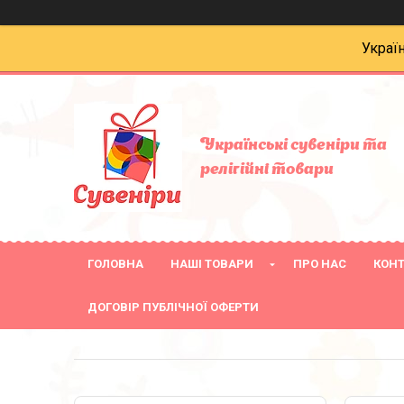
Украї
Українські сувеніри та
релігійнi товари
ГОЛОВНА
НАШІ ТОВАРИ
ПРО НАС
КОН
ДОГОВІР ПУБЛІЧНОЇ ОФЕРТИ