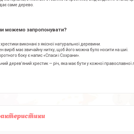
дає саме дерево.
и можемо запропонувати?
і хрестики виконані з якісної натуральної деревини.
ен виріб має звичайну нитку, щоб його можна було носити на шиї.
воротного боку є напис «Спаси і Сохрани».
ьний дерев'яний хрестик — річ, яка має бути у кожної православної 
рактеристики