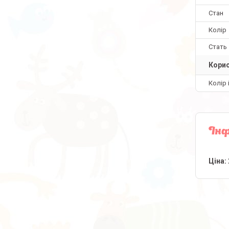
Стан
Колір
Стать
Корис
Колір 
Інф
Ціна: