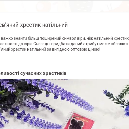
в'яний хрестик натільний
ті важко знайти більш поширений символ віри, ніж натільний хрестик
лежності до віри. Сьогодні придбати даний атрибут може абсолютн
'яний хрестик натільний за вигідною оптовою ціною!
ливості сучасних хрестиків