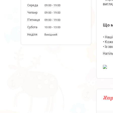
вигля
Середа
09:00
19:00
Четвер
09:00
19:00
Пʼятниця
09:00
19:00
Що м
Субота
10:00
13:00
Неділя
Вихідний
• Наш
• Кож
• Із з
Натіл
Ха