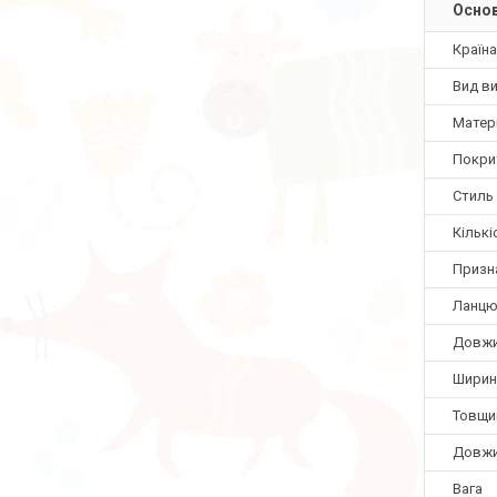
Основ
Країн
Вид в
Матер
Покри
Стиль
Кількі
Призн
Ланцю
Довж
Ширин
Товщи
Довжи
Вага