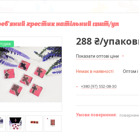
ев'яний хрестик натільний 12шт/уп
288 ₴/упаков
ПРОДАЖ
Показати оптові ціни
Немає в наявності
Оптом і
+380 (97) 552-08-30
поверненн