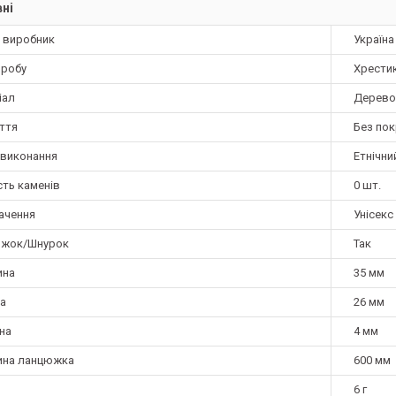
ні
а виробник
Україна
иробу
Хрести
іал
Дерево
ття
Без по
 виконання
Етнічни
сть каменів
0 шт.
ачення
Унісекс
жок/Шнурок
Так
ина
35 мм
а
26 мм
на
4 мм
на ланцюжка
600 мм
6 г