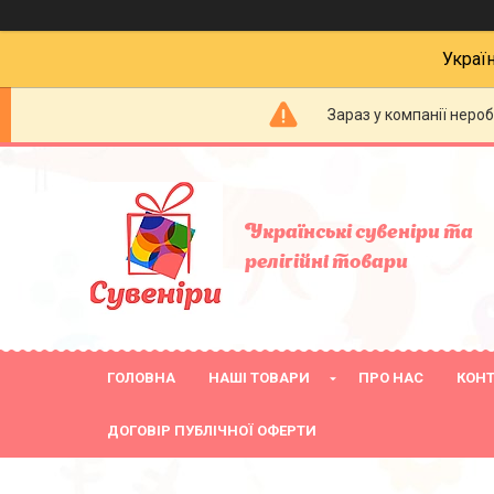
Украї
Зараз у компанії неро
Українські сувеніри та
релігійнi товари
ГОЛОВНА
НАШІ ТОВАРИ
ПРО НАС
КОН
ДОГОВІР ПУБЛІЧНОЇ ОФЕРТИ