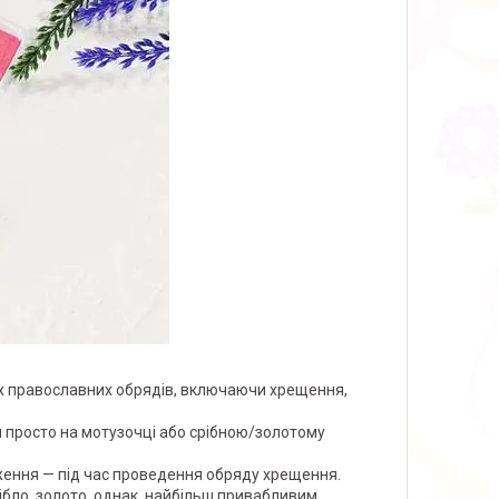
их православних обрядів, включаючи хрещення,
й просто на мотузочці або срібною/золотому
ження — під час проведення обряду хрещення.
срібло, золото, однак, найбільш привабливим