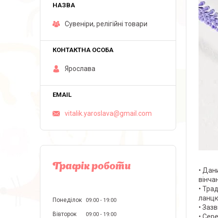
Сувеніри, релігійні товари
Ярослава
vitalik.yaroslava@gmail.com
Графік роботи
• Дан
вінчан
• Тра
ланцю
Понеділок
09:00
19:00
• Заз
Вівторок
09:00
19:00
• Сер