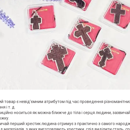
ий товар є невід'ємним атрибутом під час проведення різноманітн
ня і т. д.
диційно носиться як можна ближче до тіла і серця людини, зазвича
жку.
вичай перший хрестик людина отримує з практично з самого народ
ед матеріалів, з яких виготовляють хрестики, слід виділити сталь, 