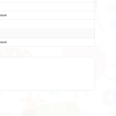
евий
евий