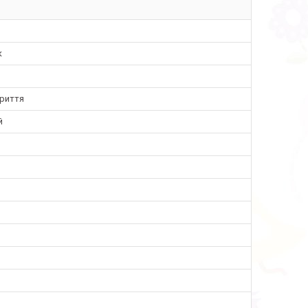
к
криття
й