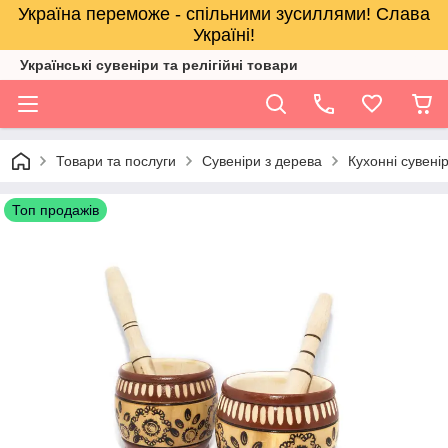
Україна переможе - спільними зусиллями! Слава
Україні!
Українські сувеніри та релігійнi товари
Товари та послуги
Сувеніри з дерева
Кухонні сувенір
Топ продажів