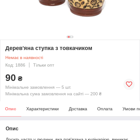
Дерев'яна ступка з товкачиком
Немає в наявності
Код: 1886
Тільки опт
90
₴
Мінімальне замовлення — 5 шт.
Мінімальна сума замовлення на сайті — 200 ₴
Опис
Характеристики
Доставка
Оплата
Умови п
Опис
Досить часто у людини, яка пов'язана з кулінарією, виникає