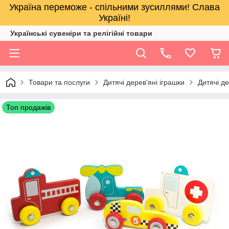
Україна переможе - спільними зусиллями! Слава
Україні!
Українські сувеніри та релігійнi товари
Товари та послуги
Дитячі дерев'яні іграшки
Дитячі де
Топ продажів