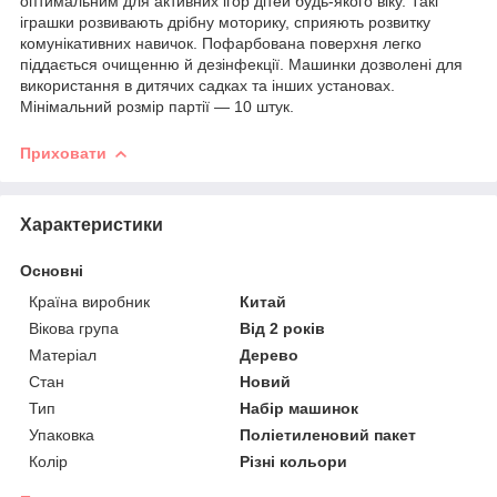
оптимальним для активних ігор дітей будь-якого віку. Такі
іграшки розвивають дрібну моторику, сприяють розвитку
комунікативних навичок. Пофарбована поверхня легко
піддається очищенню й дезінфекції. Машинки дозволені для
використання в дитячих садках та інших установах.
Мінімальний розмір партії — 10 штук.
Приховати
Характеристики
Основні
Країна виробник
Китай
Вікова група
Від 2 років
Матеріал
Дерево
Стан
Новий
Тип
Набір машинок
Упаковка
Поліетиленовий пакет
Колір
Різні кольори