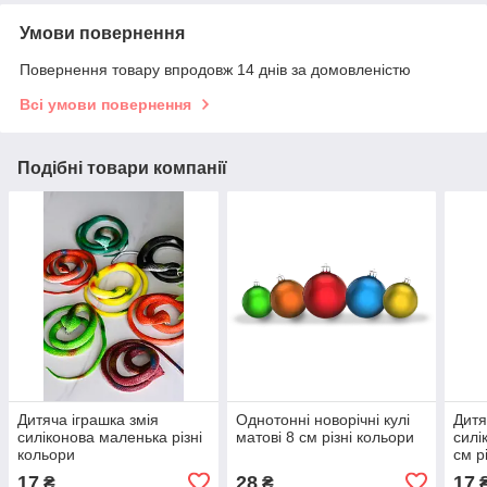
Умови повернення
Повернення товару впродовж 14 днів за домовленістю
Всі умови повернення
Подібні товари компанії
Дитяча іграшка змія
Однотонні новорічні кулі
Дитя
силіконова маленька різні
матові 8 см різні кольори
силі
кольори
см р
17
28
17
₴
₴