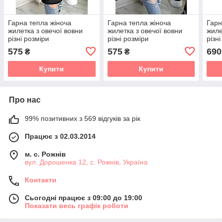
Гарна тепла жіноча
Гарна тепла жіноча
Гарн
жилетка з овечої вовни
жилетка з овечої вовни
жиле
різні розміри
різні розміри
різн
575
575
690
₴
₴
Купити
Купити
Про нас
99% позитивних з 569 відгуків за рік
Працює з 02.03.2014
м. с. Рожнів
вул. Дорошенка 12, с. Рожнів, Україна
Контакти
Сьогодні працює з 09:00 до 19:00
Показати весь графік роботи