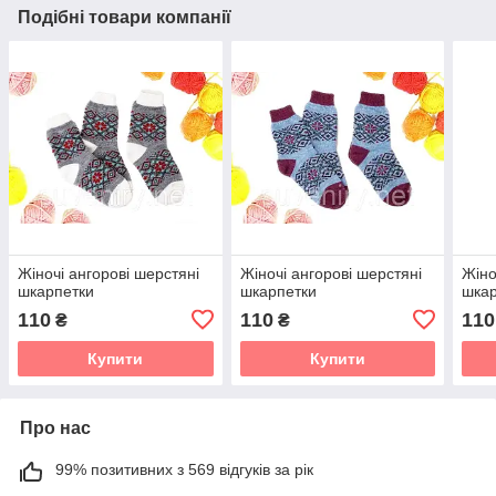
Подібні товари компанії
Жіночі ангорові шерстяні
Жіночі ангорові шерстяні
Жіно
шкарпетки
шкарпетки
шкар
110
110
110
₴
₴
Купити
Купити
Про нас
99% позитивних з 569 відгуків за рік