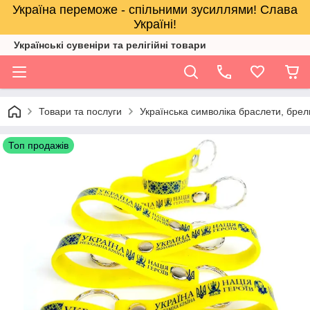
Україна переможе - спільними зусиллями! Слава
Україні!
Українські сувеніри та релігійнi товари
Товари та послуги
Українська символіка браслети, брел
Топ продажів