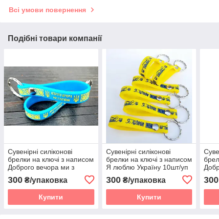
Всі умови повернення
Подібні товари компанії
Сувенірні силіконові
Сувенірні силіконові
Суве
брелки на ключі з написом
брелки на ключі з написом
брел
Доброго вечора ми з
Я люблю Україну 10шт/уп
Добр
України 10шт/уп
Укра
300
300
300
₴/упаковка
₴/упаковка
Купити
Купити