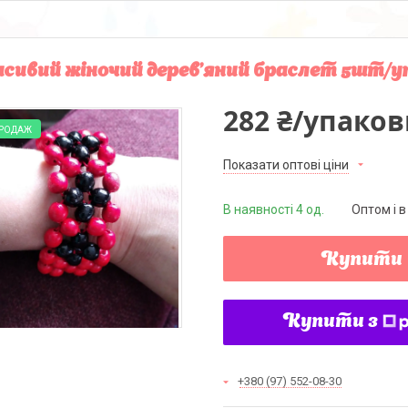
сивий жіночий дерев'яний браслет 5шт/у
282 ₴/упаков
ПРОДАЖ
Показати оптові ціни
В наявності 4 од.
Оптом і в
Купити
Купити з
+380 (97) 552-08-30