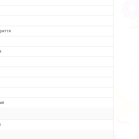
криття
й
ий
т