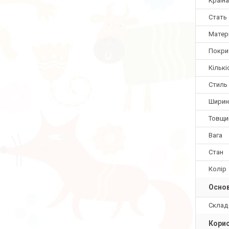
Країн
Стать
Матер
Покри
Кількі
Стиль
Ширин
Товщи
Вага
Стан
Колір
Основ
Склад
Корис