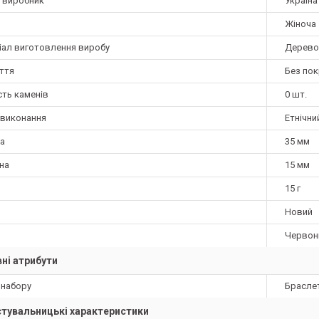
а виробник
Україна
Жіноча
іал виготовлення виробу
Дерево
ття
Без по
сть каменів
0 шт.
 виконання
Етнічни
а
35 мм
на
15 мм
15 г
Новий
Червон
ні атрибути
 набору
Брасле
тувальницькі характеристики