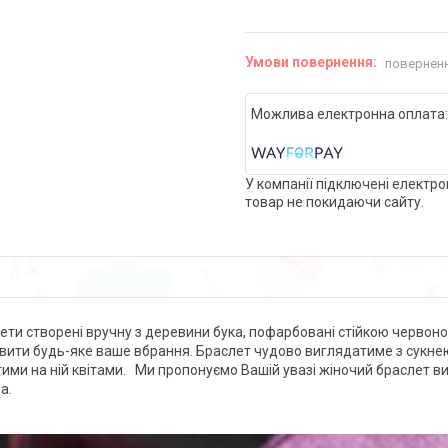
поверненн
У компанії підключені електро
товар не покидаючи сайту.
ети створені вручну з деревини бука, пофарбовані стійкою черво
вити будь-яке ваше вбрання. Браслет чудово виглядатиме з сукнею 
ими на ній квітами. Ми пропонуємо Вашій увазі жіночий браслет ви
а.