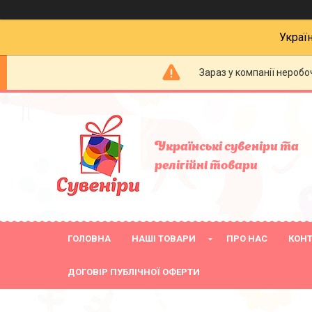
Украї
Зараз у компанії неробо
Українські сувеніри та
релігійнi товари
ГОЛОВНА
НАШІ ТОВАРИ
ПРО НАС
КОН
ДОГОВІР ПУБЛІЧНОЇ ОФЕРТИ