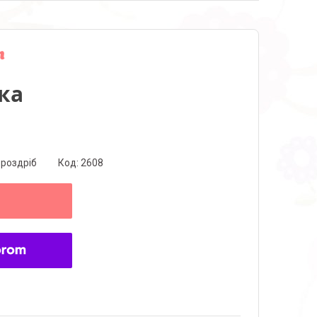
п
ка
 роздріб
Код:
2608