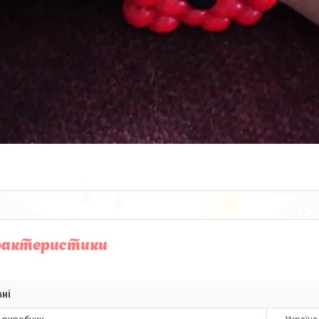
рактеристики
ні