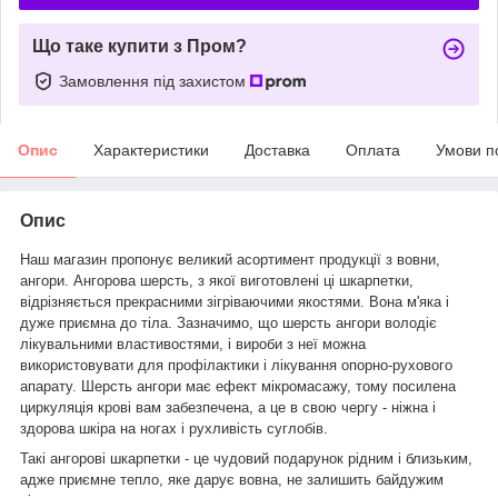
Що таке купити з Пром?
Замовлення під захистом
Опис
Характеристики
Доставка
Оплата
Умови п
Опис
Наш магазин пропонує великий асортимент продукції з вовни,
ангори.
Ангорова шерсть, з якої виготовлені ці шкарпетки,
відрізняється прекрасними зігріваючими якостями. Вона м'яка і
дуже приємна до тіла.
Зазначимо, що шерсть ангори володіє
лікувальними властивостями, і вироби з неї можна
використовувати для профілактики і лікування опорно-рухового
апарату. Шерсть ангори має ефект мікромасажу, тому посилена
циркуляція крові вам забезпечена, а це в свою чергу - ніжна і
здорова шкіра на ногах і рухливість суглобів.
Такі ангорові шкарпетки - це чудовий подарунок рідним і близьким,
адже приємне тепло, яке дарує вовна, не залишить байдужим