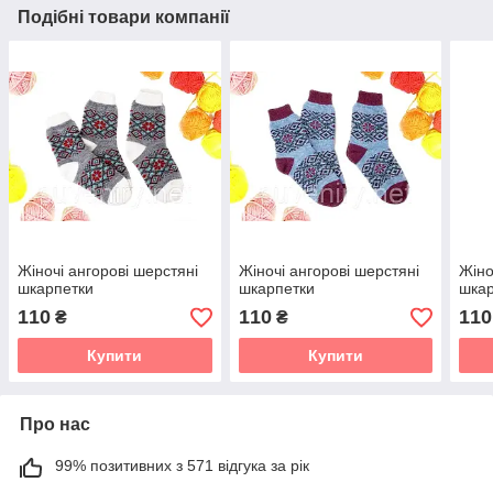
Подібні товари компанії
Жіночі ангорові шерстяні
Жіночі ангорові шерстяні
Жіно
шкарпетки
шкарпетки
шкар
110
110
110
₴
₴
Купити
Купити
Про нас
99% позитивних з 571 відгука за рік