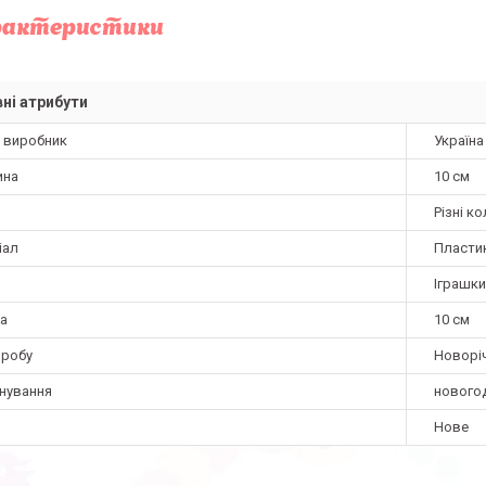
рактеристики
ні атрибути
а виробник
Україна
ина
10 см
Різні к
іал
Пласти
Іграшки
а
10 см
иробу
Новоріч
нування
новогод
Нове