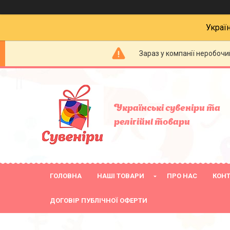
Украї
Зараз у компанії неробочи
Українські сувеніри та
релігійнi товари
ГОЛОВНА
НАШІ ТОВАРИ
ПРО НАС
КОН
ДОГОВІР ПУБЛІЧНОЇ ОФЕРТИ