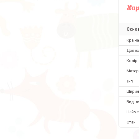
Ха
Основ
Країн
Довж
Колір
Матер
Тип
Ширин
Вид в
Найме
Стан