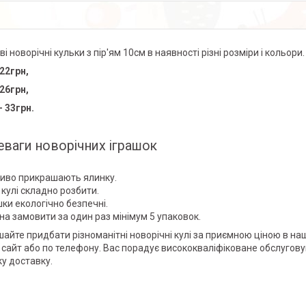
і новорічні кульки з пір'ям 10см в наявності різні розміри і кольори
 22грн,
 26грн,
- 33грн.
ваги новорічних іграшок
сиво прикрашають ялинку.
 кулі складно розбити.
шки екологічно безпечні.
на замовити за один раз мінімум 5 упаковок.
шайте придбати різноманітні новорічні кулі за приємною ціною в н
 сайт або по телефону. Вас порадує висококваліфіковане обслуговув
у доставку.