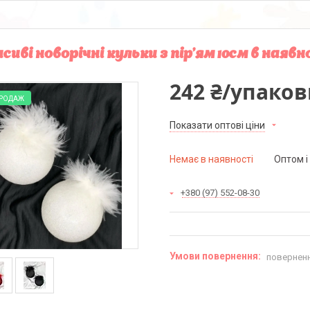
сиві новорічні кульки з пір'ям 10см в наявн
242 ₴/упаков
ПРОДАЖ
Показати оптові ціни
Немає в наявності
Оптом і
+380 (97) 552-08-30
поверненн