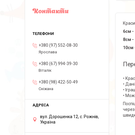
Контакти
Красив
6см -
8см -
+380 (97) 552-08-30
10см 
Ярослава
Пере
+380 (67) 994-39-30
Віталік
• Кра
+380 (98) 422-50-49
• Дані
Сніжана
• Ігра
• Мож
Поспі
через
швидк
вул. Дорошенка 12, с. Рожнів,
Україна