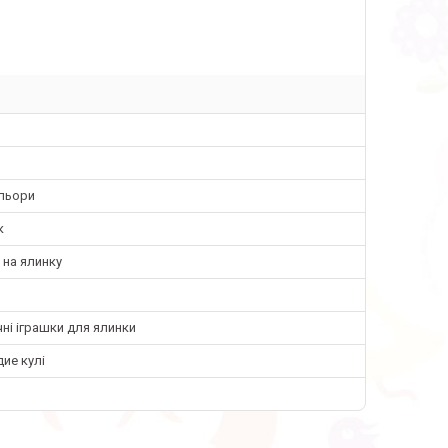
ольори
к
 на ялинку
ні іграшки для ялинки
ие кулі