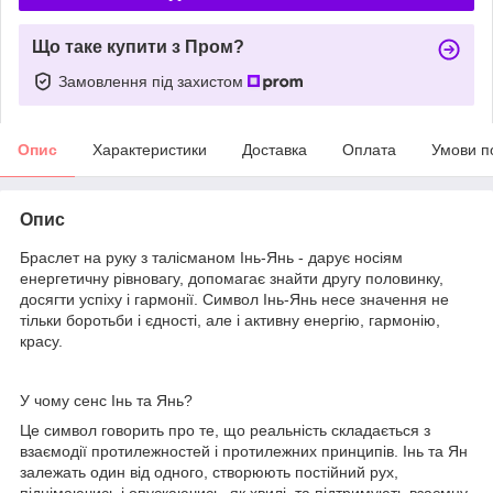
Що таке купити з Пром?
Замовлення під захистом
Опис
Характеристики
Доставка
Оплата
Умови п
Опис
Браслет на руку з талісманом Інь-Янь - дарує носіям
енергетичну рівновагу, допомагає знайти другу половинку,
досягти успіху і гармонії. Символ Інь-Янь несе значення не
тільки боротьби і єдності, але і активну енергію, гармонію,
красу.
У чому сенс Інь та Янь?
Це символ говорить про те, що реальність складається з
взаємодії протилежностей і протилежних принципів. Інь та Ян
залежать один від одного, створюють постійний рух,
піднімаючись і опускаючись, як хвилі, та підтримують взаємну