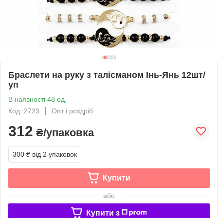
Браслети на руку з талісманом Інь-Янь 12шт/
уп
В наявності 48 од.
Код: 2723
Опт і роздріб
312
₴/упаковка
300 ₴
від 2 упаковок
Купити
або
Купити з