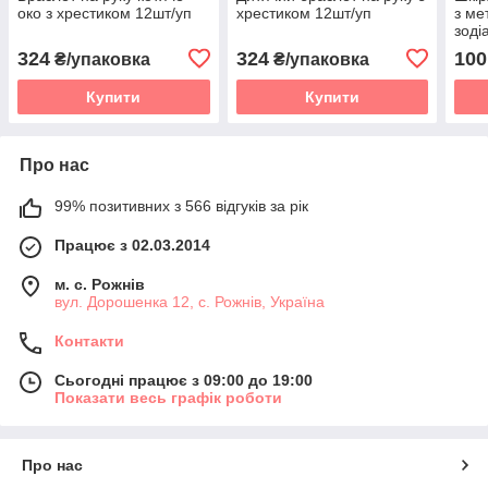
око з хрестиком 12шт/уп
хрестиком 12шт/уп
з ме
зоді
324
324
100
₴/упаковка
₴/упаковка
Купити
Купити
Про нас
99% позитивних з 566 відгуків за рік
Працює з 02.03.2014
м. с. Рожнів
вул. Дорошенка 12, с. Рожнів, Україна
Контакти
Сьогодні працює з 09:00 до 19:00
Показати весь графік роботи
Про нас