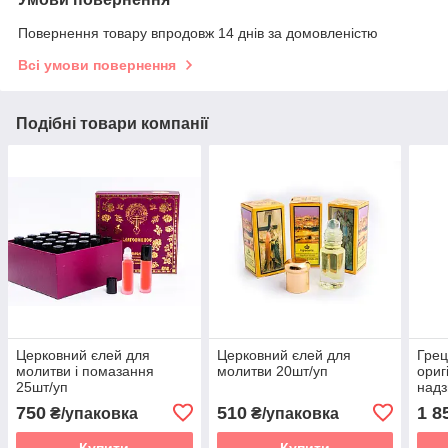
Повернення товару впродовж 14 днів за домовленістю
Всі умови повернення
Подібні товари компанії
Церковний єлей для
Церковний єлей для
Грец
молитви і помазання
молитви 20шт/уп
ориг
25шт/уп
надз
стій
750
510
1 8
₴/упаковка
₴/упаковка
36шт
Купити
Купити