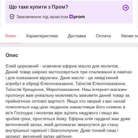
Що таке купити з Пром?
Замовлення під захистом
Опис
Характеристики
Доставка
Оплата
Умови п
Опис
Єлей церковний - освячене ефірне масло для молитов.
Даний товар широко застосовується при спалюванні в лампах
і для помазання віруючих. Дане масло - це невід'ємний
атрибут в обряді Єлеопомазання, Таїнстві Єлеопомазання,
Таїнстві Хрещення, Миропомазання. Наш інтернет-магазин
пропонує вам унікальну можливість замовити даний товар за
прийнятною оптової вартості. Якщо хто хворий з вас нехай
помоляться над цією людиною намастивши його оливою в
ім'я Господнє і молитва віри зцілить недужого і якщо він
зробив гріхи, простяться йому. Ефірна олія гарденії має дуже
витончений запах, який допомагає звернутися до стану
внутрішньої гармонії і благополуччя. Дуже тонкий смак і
аромат: весняний запах цвітіння.