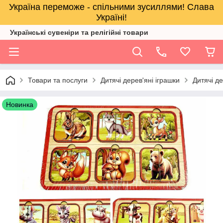
Україна переможе - спільними зусиллями! Слава
Україні!
Українські сувеніри та релігійнi товари
Товари та послуги
Дитячі дерев'яні іграшки
Дитячі де
Новинка