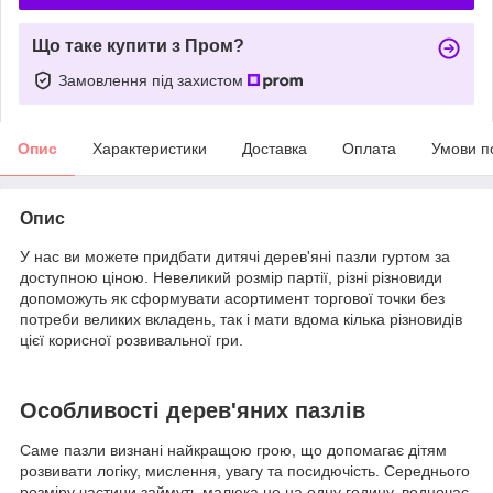
Що таке купити з Пром?
Замовлення під захистом
Опис
Характеристики
Доставка
Оплата
Умови п
Опис
У нас ви можете придбати дитячі дерев'яні пазли гуртом за
доступною ціною. Невеликий розмір партії, різні різновиди
допоможуть як сформувати асортимент торгової точки без
потреби великих вкладень, так і мати вдома кілька різновидів
цієї корисної розвивальної гри.
Особливості дерев'яних пазлів
Саме пазли визнані найкращою грою, що допомагає дітям
розвивати логіку, мислення, увагу та посидючість. Середнього
розміру частини займуть малюка не на одну годину, водночас