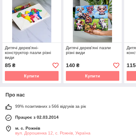
Дитячі дерев'яні-
Дитячі дерев'яні пазли
Дитя
конструктор пазли різні
різні види
конс
види
85
140
115
₴
₴
Купити
Купити
Про нас
99% позитивних з 566 відгуків за рік
Працює з 02.03.2014
м. с. Рожнів
вул. Дорошенка 12, с. Рожнів, Україна