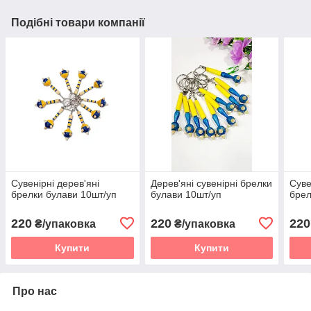
Подібні товари компанії
Сувенірні дерев'яні
Дерев'яні сувенірні брелки
Суве
брелки булави 10шт/уп
булави 10шт/уп
брел
220
220
220
₴/упаковка
₴/упаковка
Купити
Купити
Про нас