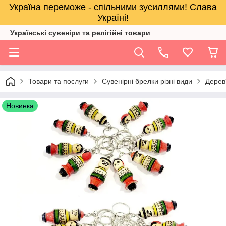
Україна переможе - спільними зусиллями! Слава
Україні!
Українські сувеніри та релігійнi товари
Товари та послуги
Сувенірні брелки різні види
Дерев
Новинка