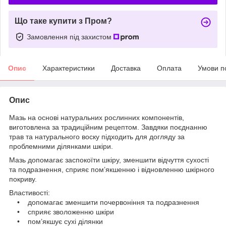
Що таке купити з Пром?
Замовлення під захистом
Опис
Характеристики
Доставка
Оплата
Умови п
Опис
Мазь на основі натуральних рослинних компонентів,
виготовлена за традиційним рецептом. Завдяки поєднанню
трав та натурального воску підходить для догляду за
проблемними ділянками шкіри.
Мазь допомагає заспокоїти шкіру, зменшити відчуття сухості
та подразнення, сприяє пом’якшенню і відновленню шкірного
покриву.
Властивості:
• допомагає зменшити почервоніння та подразнення
• сприяє зволоженню шкіри
• пом’якшує сухі ділянки