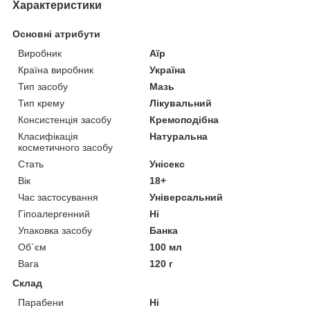
Характеристики
Основні атрибути
Виробник
Аїр
Країна виробник
Україна
Тип засобу
Мазь
Тип крему
Лікувальний
Консистенція засобу
Кремоподібна
Класифікація
Натуральна
косметичного засобу
Стать
Унісекс
Вік
18+
Час застосування
Універсальний
Гіпоалергенний
Ні
Упаковка засобу
Банка
Об`єм
100 мл
Вага
120 г
Склад
Парабени
Ні