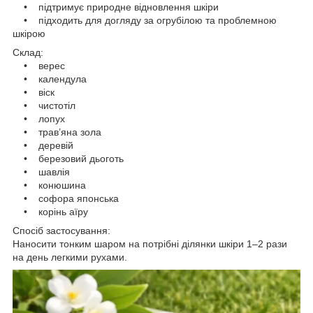
• підтримує природне відновлення шкіри
• підходить для догляду за огрубілою та проблемною
шкірою
Склад:
• верес
• календула
• віск
• чистотіл
• лопух
• трав’яна зола
• деревій
• березовий дьоготь
• шавлія
• конюшина
• софора японська
• корінь аїру
Спосіб застосування:
Наносити тонким шаром на потрібні ділянки шкіри 1–2 рази
на день легкими рухами.