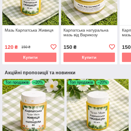
Мазь Карпатська Живиця
Карпатська натуральна
Карп
мазь від Варикозу
мазь
120
150
150
₴
₴
150 ₴
Купити
Купити
Акційні пропозиції та новинки
Топ продажів
–20%
Топ продажів
–20%