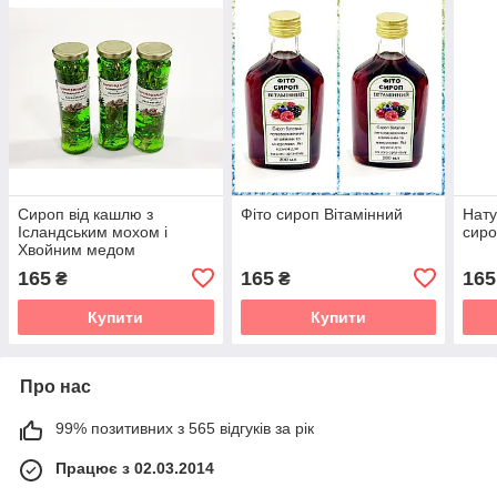
Сироп від кашлю з
Фіто сироп Вітамінний
Нату
Ісландським мохом і
сир
Хвойним медом
165
165
165
₴
₴
Купити
Купити
Про нас
99% позитивних з 565 відгуків за рік
Працює з 02.03.2014