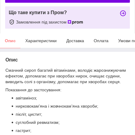
Що таке купити з Пром?
Замовлення під захистом
Опис
Характеристики
Доставка
Оплата
Умови п
Опис
Смачний сироп багатий вітамінами, володіє жарознижуючим
ефектом, допомагає при хворобах нирок, очищає судини,
виводить солі з організму, допомагає при хворобах серця.
Показання до застосування:
авітаміноз;
нирковокам'яна і жовчнокам’яна хвороби;
пієліт, цистит;
суглобний ревматизм;
гастрит;