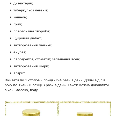
дизентерія;
туберкульоз легенів;
кашель;
грип;
гіпертонічна хвороба;
цукровий діабет;
захворювання печінки;
енурез;
пародонтоз, стоматит, запалення ясен;
захворювання шкіри;
артрит.
Вживати по 1 столовій ложці - 3-4 рази в день. Дітям від пів
року по 1чайній ложці 3 рази в день. Також можна добавляти
в чай, молоко, воду.