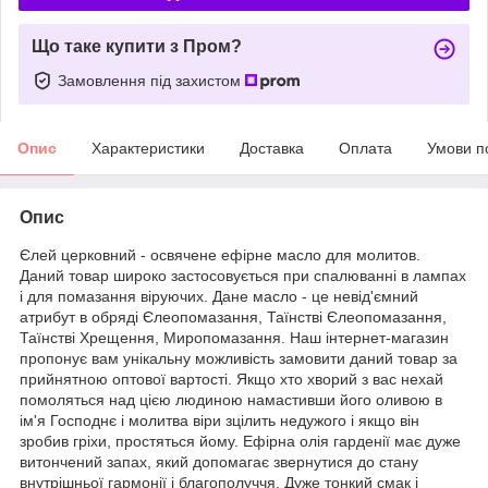
Що таке купити з Пром?
Замовлення під захистом
Опис
Характеристики
Доставка
Оплата
Умови п
Опис
Єлей церковний - освячене ефірне масло для молитов.
Даний товар широко застосовується при спалюванні в лампах
і для помазання віруючих. Дане масло - це невід'ємний
атрибут в обряді Єлеопомазання, Таїнстві Єлеопомазання,
Таїнстві Хрещення, Миропомазання. Наш інтернет-магазин
пропонує вам унікальну можливість замовити даний товар за
прийнятною оптової вартості. Якщо хто хворий з вас нехай
помоляться над цією людиною намастивши його оливою в
ім'я Господнє і молитва віри зцілить недужого і якщо він
зробив гріхи, простяться йому. Ефірна олія гарденії має дуже
витончений запах, який допомагає звернутися до стану
внутрішньої гармонії і благополуччя. Дуже тонкий смак і