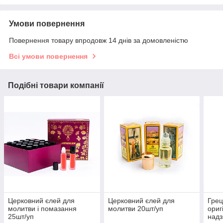
Умови повернення
Повернення товару впродовж 14 днів за домовленістю
Всі умови повернення
Подібні товари компанії
Церковний єлей для
Церковний єлей для
Грец
молитви і помазання
молитви 20шт/уп
ориг
25шт/уп
надз