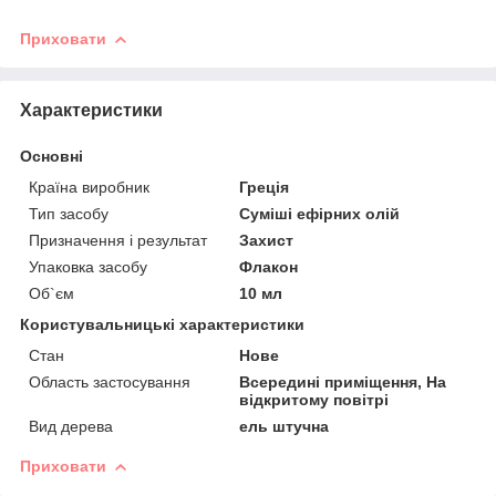
Приховати
Характеристики
Основні
Країна виробник
Греція
Тип засобу
Суміші ефірних олій
Призначення і результат
Захист
Упаковка засобу
Флакон
Об`єм
10 мл
Користувальницькі характеристики
Стан
Нове
Область застосування
Всередині приміщення, На
відкритому повітрі
Вид дерева
ель штучна
Приховати