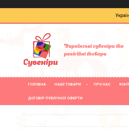
Украї
Українські сувеніри та
релігійнi товари
ГОЛОВНА
НАШІ ТОВАРИ
ПРО НАС
КОН
ДОГОВІР ПУБЛІЧНОЇ ОФЕРТИ