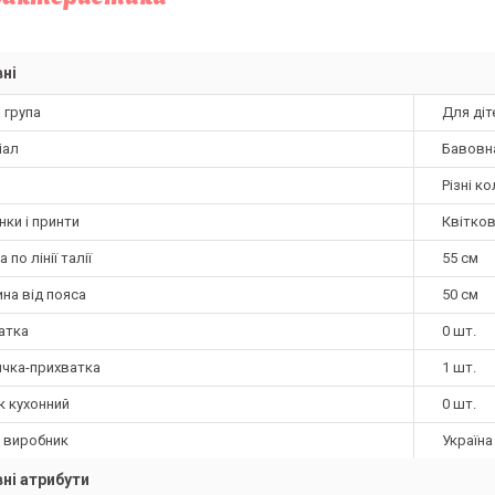
ні
 група
Для діт
іал
Бавовн
Різні к
нки і принти
Квітков
 по лінії талії
55 см
на від пояса
50 см
атка
0 шт.
ичка-прихватка
1 шт.
к кухонний
0 шт.
а виробник
Україна
ні атрибути