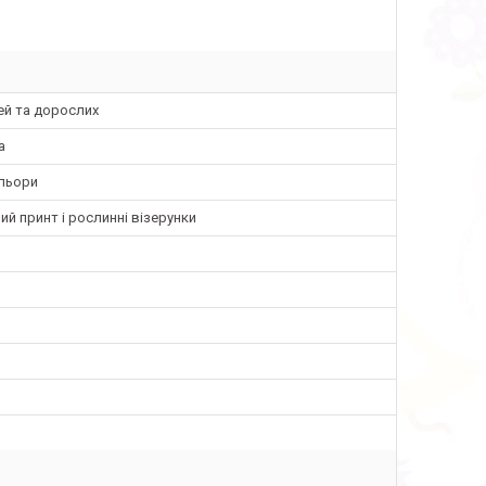
ей та дорослих
а
ольори
ий принт і рослинні візерунки