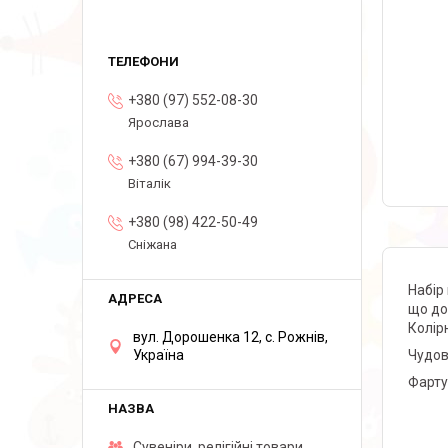
+380 (97) 552-08-30
Ярослава
+380 (67) 994-39-30
Віталік
+380 (98) 422-50-49
Сніжана
Набір
що до
Колір
вул. Дорошенка 12, с. Рожнів,
Чудов
Україна
Фарту
Сувеніри, релігійні товари