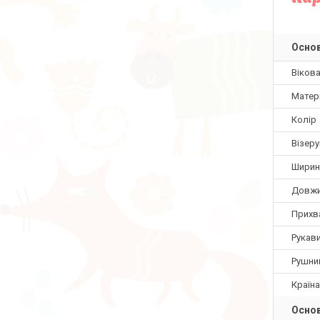
Основ
Вікова
Матер
Колір
Візеру
Ширина
Довжи
Прихв
Рукав
Рушни
Країн
Основ