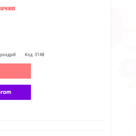
вичка
 роздріб
Код:
3148