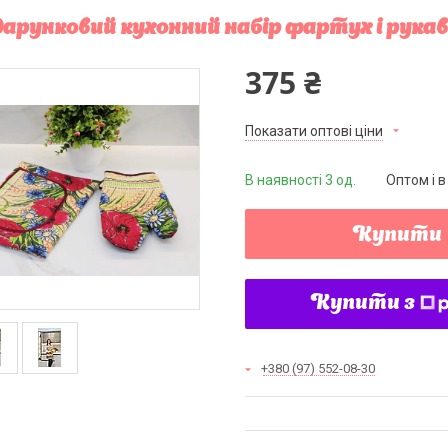
арунковий кухонний набір фартух і рука
375 ₴
Показати оптові ціни
В наявності 3 од.
Оптом і в
Купити
Купити з
+380 (97) 552-08-30