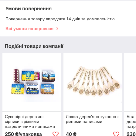
Умови повернення
Повернення товару впродовж 14 днів за домовленістю
Всі умови повернення
Подібні товари компанії
Сувенірні дерев'яні
Ложка дерев'яна кухонна з
Біта
сірники з різними
різними написами
дере
патріотичними написами
патр
10шт/уп
250
40
230
₴/упаковка
₴