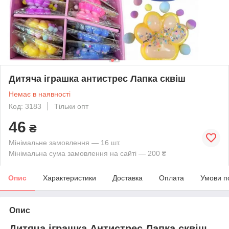
Дитяча іграшка антистрес Лапка сквіш
Немає в наявності
Код: 3183
Тільки опт
46
₴
Мінімальне замовлення — 16 шт.
Мінімальна сума замовлення на сайті — 200 ₴
Опис
Характеристики
Доставка
Оплата
Умови п
Опис
Дитяча іграшка Антистрес Лапка сквіш.