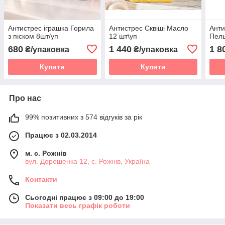
Антистрес іграшка Горила
Антистрес Сквіші Масло
Анти
з піском 8шт/уп
12 шт\уп
Пель
680
1 440
1 8
₴/упаковка
₴/упаковка
Купити
Купити
Про нас
99% позитивних з 574 відгуків за рік
Працює з 02.03.2014
м. с. Рожнів
вул. Дорошенка 12, с. Рожнів, Україна
Контакти
Сьогодні працює з 09:00 до 19:00
Показати весь графік роботи