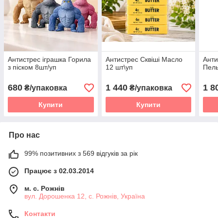
Антистрес іграшка Горила
Антистрес Сквіші Масло
Анти
з піском 8шт/уп
12 шт\уп
Пель
680
1 440
1 8
₴/упаковка
₴/упаковка
Купити
Купити
Про нас
99% позитивних з 569 відгуків за рік
Працює з 02.03.2014
м. с. Рожнів
вул. Дорошенка 12, с. Рожнів, Україна
Контакти