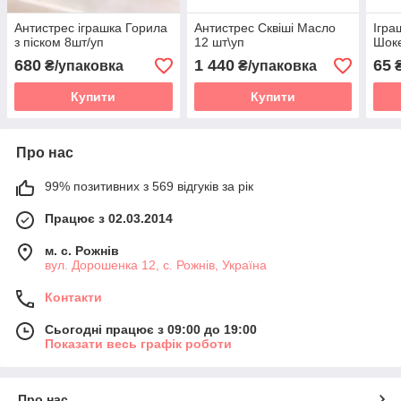
Антистрес іграшка Горила
Антистрес Сквіші Масло
Ігра
з піском 8шт/уп
12 шт\уп
Шок
680
1 440
65
₴/упаковка
₴/упаковка
Купити
Купити
Про нас
99% позитивних з 569 відгуків за рік
Працює з 02.03.2014
м. с. Рожнів
вул. Дорошенка 12, с. Рожнів, Україна
Контакти
Сьогодні працює з 09:00 до 19:00
Показати весь графік роботи
Про нас