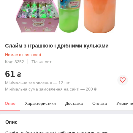
Слайм з іграшкою і дрібними кульками
Немає в наявності
Код: 3252
Тільки опт
61
₴
Мінімальне замовлення — 12 шт.
Мінімальна сума замовлення на сайті — 200 ₴
Опис
Характеристики
Доставка
Оплата
Умови п
Опис
Слайм, жуйка з іграшкою і дрібними кульками, радує