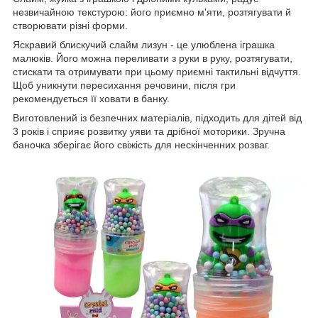
незвичайною текстурою: його приємно м'яти, розтягувати й
створювати різні форми.
Яскравий блискучий слайм лизун - це улюблена іграшка
малюків. Його можна переливати з руки в руку, розтягувати,
стискати та отримувати при цьому приємні тактильні відчуття.
Щоб уникнути пересихання речовини, після гри
рекомендується її ховати в банку.
Виготовлений із безпечних матеріалів, підходить для дітей від
3 років і сприяє розвитку уяви та дрібної моторики. Зручна
баночка зберігає його свіжість для нескінченних розваг.