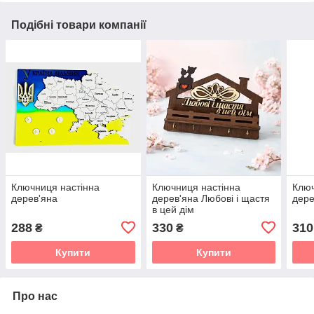
Подібні товари компанії
Ключниця настінна
Ключниця настінна
Ключ
дерев'яна
дерев'яна Любові і щастя
дере
в цей дім
288
330
310
₴
₴
Купити
Купити
Про нас