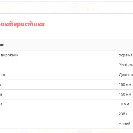
рактеристики
ні
а виробник
Україна
Різні к
іал
Дерево
а
150 мм
а
150 мм
на
10 мм
235 г
Новий