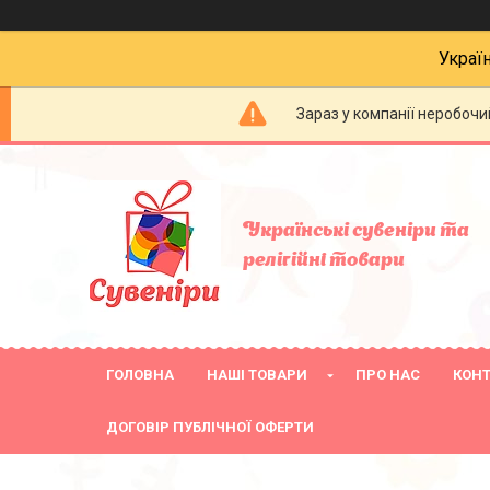
Украї
Зараз у компанії неробочи
Українські сувеніри та
релігійнi товари
ГОЛОВНА
НАШІ ТОВАРИ
ПРО НАС
КОН
ДОГОВІР ПУБЛІЧНОЇ ОФЕРТИ