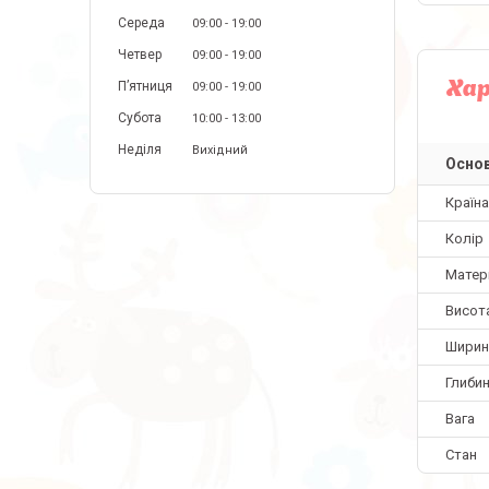
Середа
09:00
19:00
Четвер
09:00
19:00
Пʼятниця
Ха
09:00
19:00
Субота
10:00
13:00
Неділя
Вихідний
Основ
Країн
Колір
Матер
Висот
Ширин
Глиби
Вага
Стан