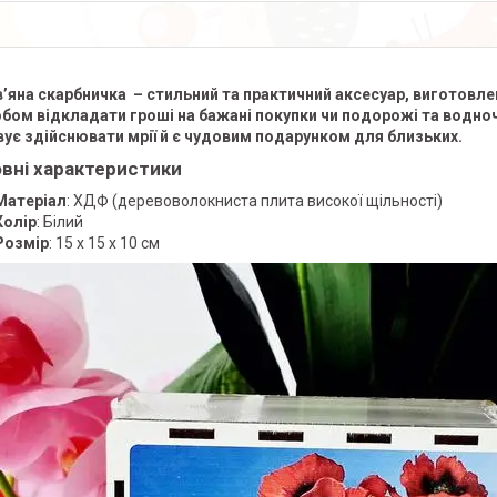
’яна скарбничка – стильний та практичний аксесуар, виготовле
бом відкладати гроші на бажані покупки чи подорожі та водноч
ує здійснювати мрії й є чудовим подарунком для близьких.
вні характеристики
Матеріал
: ХДФ (деревоволокниста плита високої щільності)
Колір
: Білий
Розмір
: 15 x 15 x 10 см