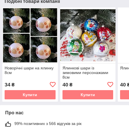
Подібні товари компанії
Новорічні шари на ялинку
Ялинкові шари із
Ялин
8см
зимовими персонажами
8см
34
40
40
₴
₴
Купити
Купити
Про нас
99% позитивних з 566 відгуків за рік