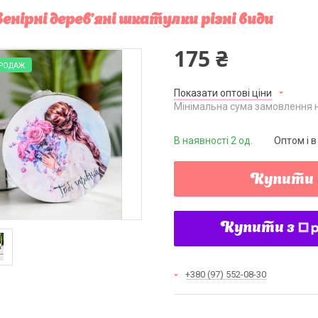
енірні дерев'яні шкатулки різні види
175 ₴
ПРОДАЖ
Показати оптові ціни
Мінімальна сума замовлення н
В наявності 2 од.
Оптом і в
Купити
Купити з
+380 (97) 552-08-30