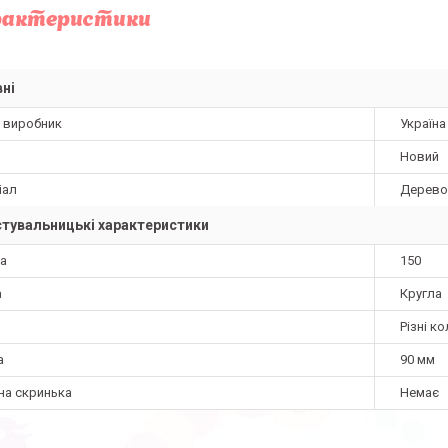
рактеристики
ні
а виробник
Україна
Новий
іал
Дерево
тувальницькі характеристики
а
150
а
Кругла
Різні к
а
90 мм
на скринька
Немає