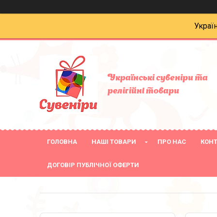
Украї
Українські сувеніри та
релігійнi товари
ГОЛОВНА
НАШІ ТОВАРИ
ПРО НАС
КОН
ДОГОВІР ПУБЛІЧНОЇ ОФЕРТИ