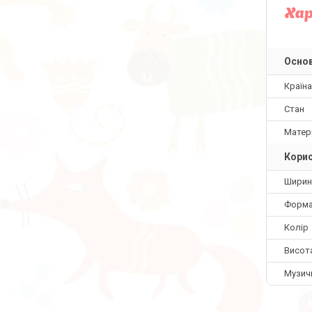
Ха
Основ
Країн
Стан
Матер
Корис
Ширин
Форм
Колір
Висот
Музич