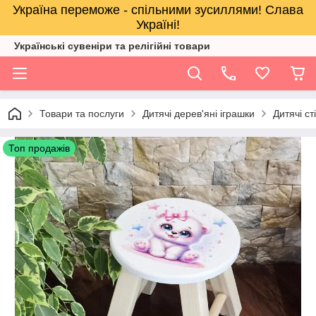
Україна переможе - спільними зусиллями! Слава
Україні!
Українські сувеніри та релігійнi товари
Товари та послуги
Дитячі дерев'яні іграшки
Дитячі ст
Топ продажів