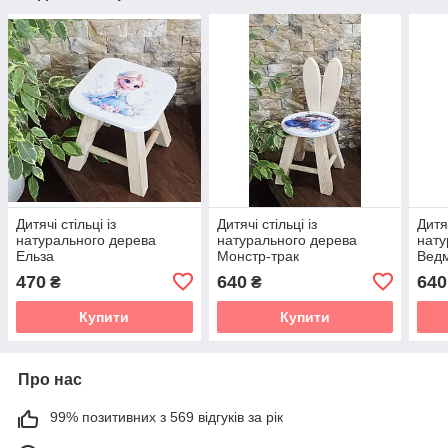
Дитячі стільці із
Дитячі стільці із
Дитяч
натурального дерева
натурального дерева
нату
Ельза
Монстр-трак
Вед
470
640
640
₴
₴
Купити
Купити
Про нас
99% позитивних з 569 відгуків за рік