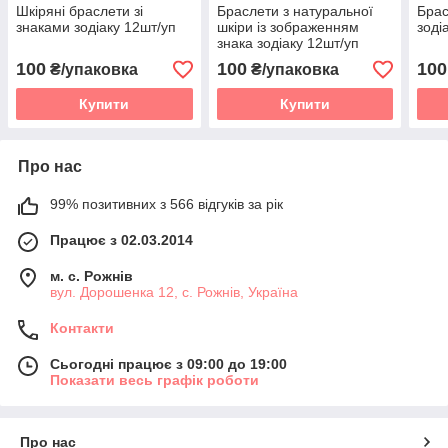
Шкіряні браслети зі
Браслети з натуральної
Брас
знаками зодіаку 12шт/уп
шкіри із зображенням
зоді
знака зодіаку 12шт/уп
100
100
100
₴/упаковка
₴/упаковка
Купити
Купити
Про нас
99% позитивних з 566 відгуків за рік
Працює з 02.03.2014
м. с. Рожнів
вул. Дорошенка 12, с. Рожнів, Україна
Контакти
Сьогодні працює з 09:00 до 19:00
Показати весь графік роботи
Про нас