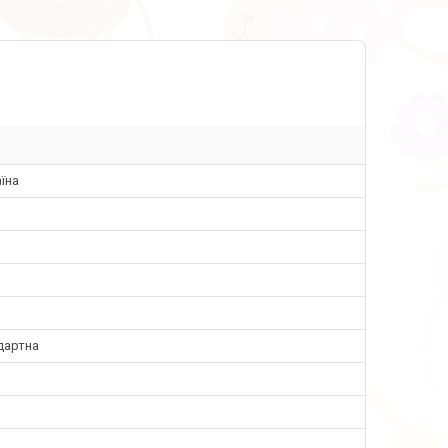
їна
дартна