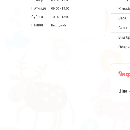
Четвер
09:00
19:00
Пʼятниця
Кількі
09:00
19:00
Субота
10:00
13:00
Вага
Неділя
Вихідний
Стан
Вид б
Покри
Інф
Ціна: