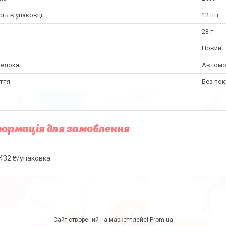
сть в упаковці
12 шт.
23 г
Новий
релока
Автомо
ття
Без по
ормація для замовлення
432 ₴/упаковка
Сайт створений на маркетплейсі
Prom.ua