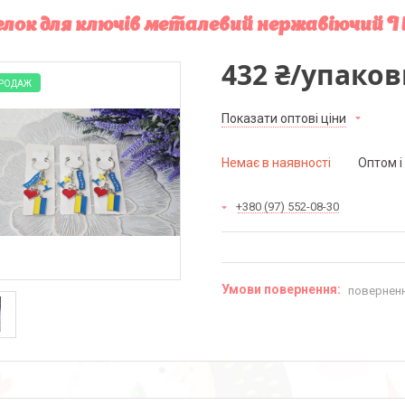
лок для ключів металевий нержавіючий I l
432 ₴/упаков
ПРОДАЖ
Показати оптові ціни
Немає в наявності
Оптом і
+380 (97) 552-08-30
поверненн