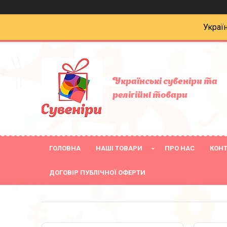
Украї
Українські сувеніри та
релігійнi товари
ГОЛОВНА
НАШІ ТОВАРИ
ПРО НАС
КОН
ДОГОВІР ПУБЛІЧНОЇ ОФЕРТИ