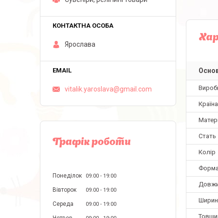
Ха
Ярослава
Основ
Вироб
vitalik.yaroslava@gmail.com
Країн
Матер
Стать
Графік роботи
Колір
Форм
Понеділок
09:00
19:00
Довж
Вівторок
09:00
19:00
Ширин
Середа
09:00
19:00
Товщи