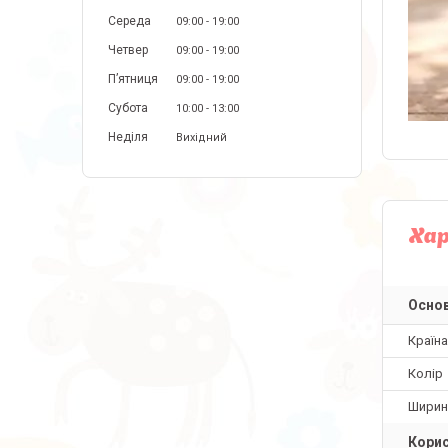
Середа
09:00
19:00
Четвер
09:00
19:00
Пʼятниця
09:00
19:00
Субота
10:00
13:00
Неділя
Вихідний
Ха
Основ
Країн
Колір
Ширин
Корис