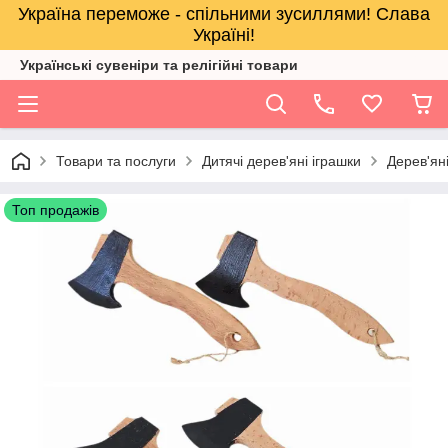
Україна переможе - спільними зусиллями! Слава
Україні!
Українські сувеніри та релігійнi товари
Товари та послуги
Дитячі дерев'яні іграшки
Дерев'яні
Топ продажів