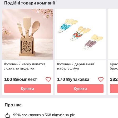
Подібні товари компанії
Кухонний набір лопатка,
Кухонний дерев'яний
Крас
ложка та виделка
набір 3шт/уп
брас
100
170
282
₴/комплект
₴/упаковка
Купити
Купити
Про нас
99% позитивних з 568 відгуків за рік