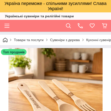
Україна переможе - спільними зусиллями! Слава
Україні!
Українські сувеніри та релігійнi товари
Товари та послуги
Сувеніри з дерева
Кухонні сувенір
Топ продажів