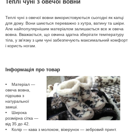
Теплі чуні з овечої вовни
Теплі чуні з овечої вовни використовуються сьогодні як капці
для дому. Вони шиються переважно з хутра, ватину та шкіри.
Але найпопулярнішим матеріалом залишається все ж овеча
вовна. Вважається, що овчина здатна зберігати температуру
тіла, у зв'язку з цим чуні забезпечують максимальний комфорт
і користь ногам.
Інформація про товар
• Матеріал —
овеча вовна,
підошва з
натуральної
замші.
• Широка
розмірна сітка —
від 35 до 42.
• Колір — кава з молоком, візерунок — зебровий принт.