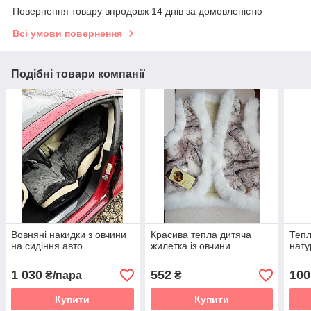
Повернення товару впродовж 14 днів за домовленістю
Всі умови повернення
Подібні товари компанії
Вовняні накидки з овчини
Красива тепла дитяча
Тепл
на сидіння авто
жилетка із овчини
нату
1 030
552
100
₴/пара
₴
Купити
Купити