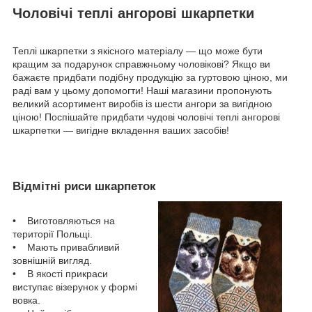
Чоловічі теплі ангорові шкарпетки
Теплі шкарпетки з якісного матеріалу — що може бути
кращим за подарунок справжньому чоловікові? Якщо ви
бажаєте придбати подібну продукцію за гуртовою ціною, ми
раді вам у цьому допомогти! Наші магазини пропонують
великий асортимент виробів із шести ангори за вигідною
ціною! Поспішайте придбати чудові чоловічі теплі ангорові
шкарпетки — вигідне вкладення ваших засобів!
Відмітні риси шкарпеток
• Виготовляються на
території Польщі.
• Мають привабливий
зовнішній вигляд.
• В якості прикраси
виступає візерунок у формі
вовка.