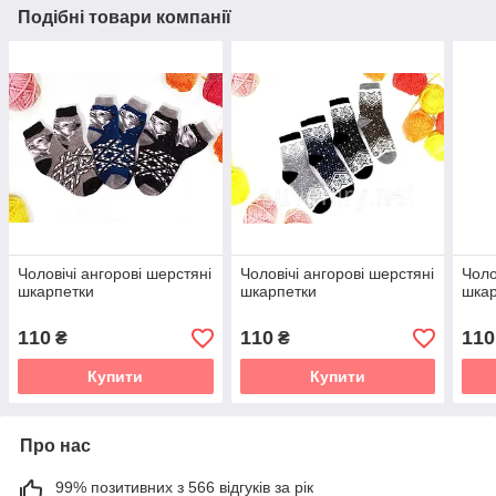
Подібні товари компанії
Чоловічі ангорові шерстяні
Чоловічі ангорові шерстяні
Чоло
шкарпетки
шкарпетки
шкар
110
110
110
₴
₴
Купити
Купити
Про нас
99% позитивних з 566 відгуків за рік